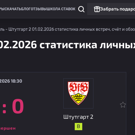
Забрать подар
РЫ
СКАЧАТЬ
БЛОГ
ОТЗЫВЫ
ШКОЛА СТАВОК
ль - Штутгарт 2 01.02.2026 статистика личных встреч, счёт и обз
02.2026 статистика личных
2026 18:30
:
0
Лига 3
Матч дня
Штутгарт 2
16.08
20:30
Виктория Кольн
Штутгарт 2
В
вершен