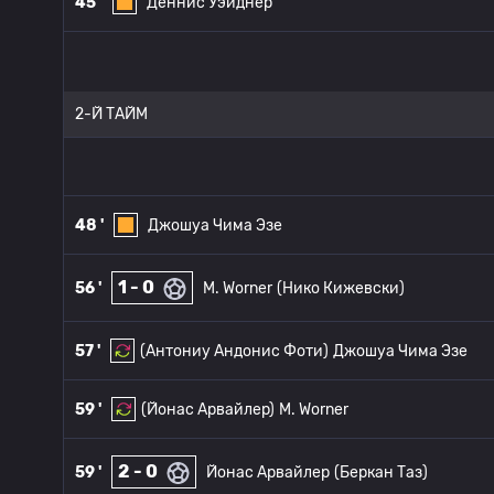
45 '
Деннис Уэйднер
2-Й ТАЙМ
48 '
Джошуа Чима Эзе
1 - 0
56 '
M. Worner
(Нико Кижевски)
57 '
(Антониу Андонис Фоти)
Джошуа Чима Эзе
59 '
(Йонас Арвайлер)
M. Worner
2 - 0
59 '
Йонас Арвайлер
(Беркан Таз)