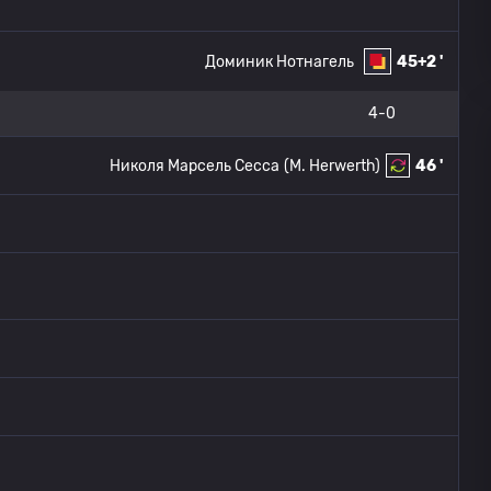
Доминик Нотнагель
45+2 '
4-0
Николя Марсель Сесса
(M. Herwerth)
46 '