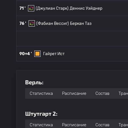
71 '
(Джулиан Старк)
Деннис Уэйднер
76 '
(Фабиан Вессиг)
Беркан Таз
90+4 '
Гайрет Ист
Верль:
Статистика
Расписание
Состав
Тра
Штутгарт 2:
Статистика
Расписание
Состав
Тра