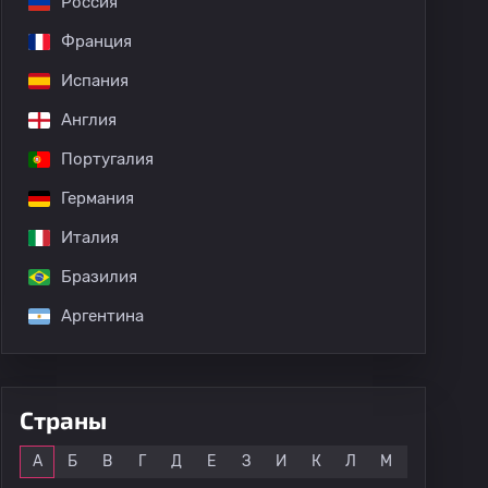
Россия
Франция
Испания
Англия
Португалия
Германия
тнагель
Италия
Бразилия
Аргентина
Страны
Все
А
Б
В
Г
Д
Е
З
И
К
Л
М
Н
О