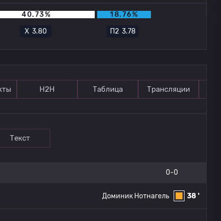
40.73%
18.76%
Х
3.80
П2
3.78
кты
Н2Н
Таблица
Трансляции
П
Текст
0-0
Доминик Нотнагель
38 '