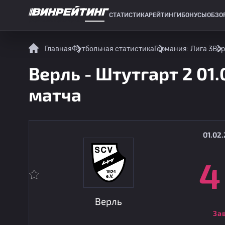
СТАТИСТИКА
РЕЙТИНГИ
БОНУСЫ
ОБЗО
СПОРТИВНАЯ СТАТИСТИКА
Главная
Футбольная статистика
Германия: Лига 3
Вер
Верль - Штутгарт 2 01.
матча
01.02.
4
Верль
За