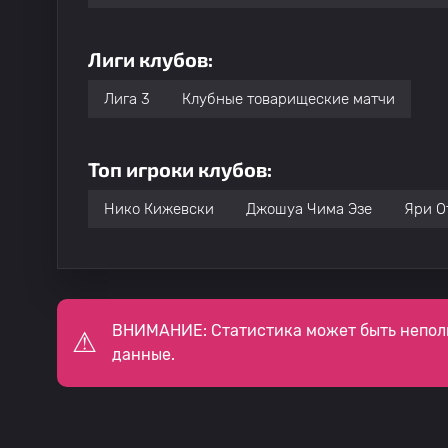
Лиги клубов:
Лига 3
Клубные товарищеские матчи
Топ игроки клубов:
Нико Кижевски
Джошуа Чима Эзе
Яри О
ВНИМАНИЕ: Статистика может быть непол
данные.