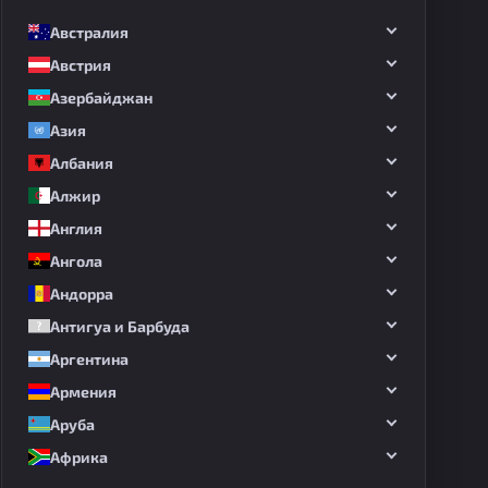
Австралия
Австрия
Азербайджан
Азия
Албания
Алжир
Англия
Ангола
Андорра
Антигуа и Барбуда
Аргентина
Армения
Аруба
Африка