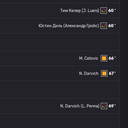
Тим Келер
(J. Luers)
60 '
Юстин Диль
(Александр Гройс)
60 '
M. Catovic
66 '
N. Darvich
67 '
N. Darvich
(L. Penna)
69 '