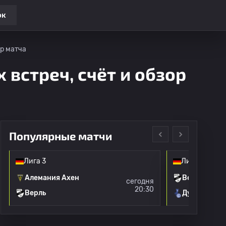
ок
ор матча
 встреч, счёт и обзор
Популярные матчи
Лига 3
Лига 3
Алемания Ахен
Верль
сегодня
20:30
Верль
Дуйсбург