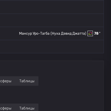
Мансур Уро-Тагба
(Нуха Дэвид Джатта)
78 '
нсферы
Таблицы
нсферы
Таблицы