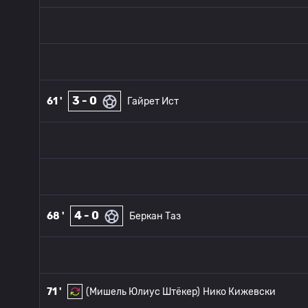
3 - 0
61 '
Гайрет Ист
4 - 0
68 '
Беркан Таз
71 '
(Мишель Юлиус Штёкер)
Нико Кижевски