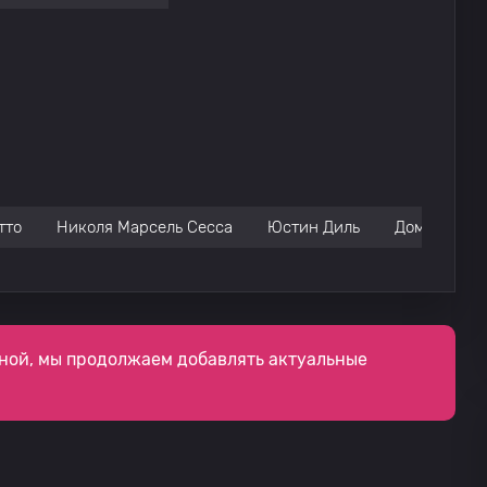
тто
Николя Марсель Сесса
Юстин Диль
Доминик Но
ной, мы продолжаем добавлять актуальные