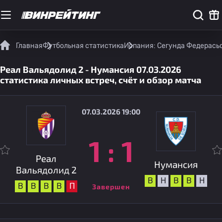
Главная
Футбольная статистика
Испания: Сегунда Федерась
Реал Вальядолид 2 - Нумансия 07.03.2026
статистика личных встреч, счёт и обзор матча
07.03.2026 19:00
1
:
1
Реал
Нумансия
Вальядолид 2
В
Н
В
В
Н
В
В
В
В
П
Завершен