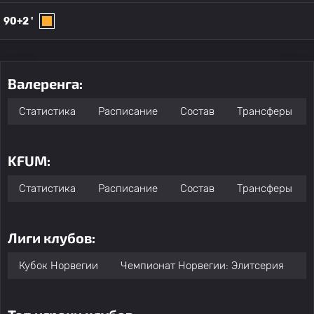
90+2 '
Валеренга:
Статистика
Расписание
Состав
Трансферы
KFUM:
Статистика
Расписание
Состав
Трансферы
Лиги клубов:
Кубок Норвегии
Чемпионат Норвегии: Элитсерия
К