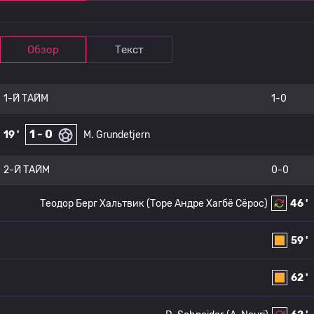
Обзор
Текст
1-Й ТАЙМ
1-0
1 - 0
19 '
M. Grundetjern
2-Й ТАЙМ
0-0
Теодор Берг Хальтвик
(Торе Андре Хагбё Сёрос)
46 '
59 '
62 '