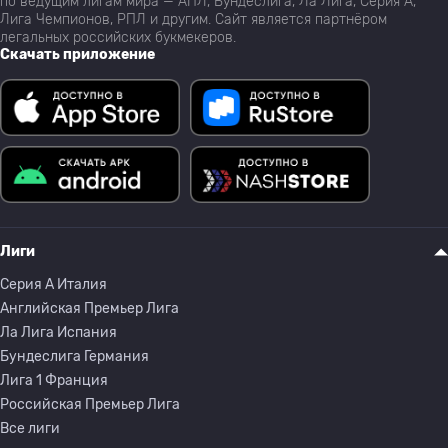
по ведущим лигам мира — АПЛ, Бундеслига, Ла Лига, Серия А,
Лига Чемпионов, РПЛ и другим. Сайт является партнёром
легальных российских букмекеров.
Скачать приложение
Лиги
Серия A Италия
Английская Премьер Лига
Ла Лига Испания
Бундеслига Германия
Лига 1 Франция
Российская Премьер Лига
Все лиги