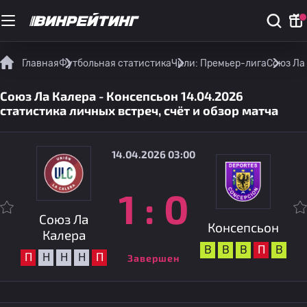
Главная
Футбольная статистика
Чили: Премьер-лига
Союз Ла 
Союз Ла Калера - Консепсьон 14.04.2026
статистика личных встреч, счёт и обзор матча
14.04.2026 03:00
1
:
0
Союз Ла
Консепсьон
Калера
В
В
В
П
В
П
Н
Н
Н
П
Завершен