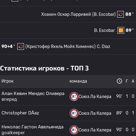
Хоакин Оскар Ларривей
(B. Escobar)
88 '
B. Escobar
89 '
90+4 '
(Кристофер Яхель Мойя Хименес)
C. Diaz
Статистика игроков - ТОП 3
Игрок
команда
Г
А
Алан Кевин Мендес Оливера
90’
1
0
Союз Ла Калера
вперед
Christopher DÃ­az
89’
0
1
Союз Ла Калера
Николас Гастон Авельянеда
90’
0
0
Союз Ла Калера
goalkeeper