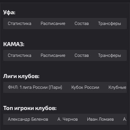
Уфа:
Статистика
Расписание
Состав
Трансферы
КАМАЗ:
Статистика
Расписание
Состав
Трансферы
Лиги клубов:
ФНЛ: 1 лига России (Пари)
Кубок России
Клубные т
Топ игроки клубов:
Александр Беленов
A. Чернов
Иван Ломаев
A.