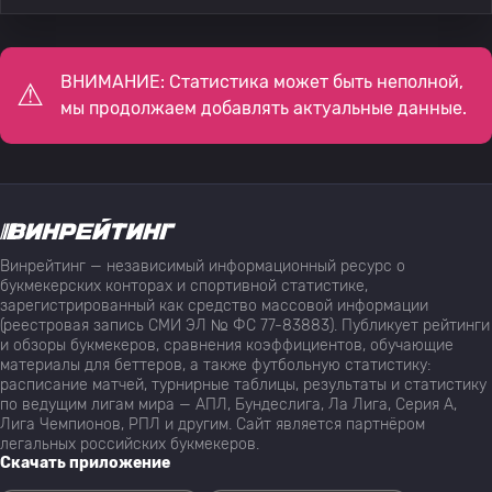
ВНИМАНИЕ: Статистика может быть неполной,
мы продолжаем добавлять актуальные данные.
Винрейтинг — независимый информационный ресурс о
букмекерских конторах и спортивной статистике,
зарегистрированный как средство массовой информации
(реестровая запись СМИ ЭЛ № ФС 77-83883). Публикует рейтинги
и обзоры букмекеров, сравнения коэффициентов, обучающие
материалы для беттеров, а также футбольную статистику:
расписание матчей, турнирные таблицы, результаты и статистику
по ведущим лигам мира — АПЛ, Бундеслига, Ла Лига, Серия А,
Лига Чемпионов, РПЛ и другим. Сайт является партнёром
легальных российских букмекеров.
Скачать приложение