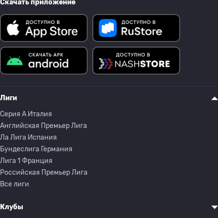
Скачать приложение
Лиги
Серия A Италия
Английская Премьер Лига
Ла Лига Испания
Бундеслига Германия
Лига 1 Франция
Российская Премьер Лига
Все лиги
Клубы