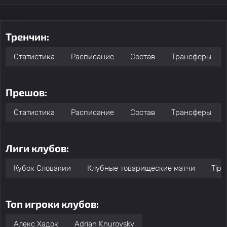
Тренчин:
Статистика
Расписание
Состав
Трансферы
Прешов:
Статистика
Расписание
Состав
Трансферы
Лиги клубов:
Кубок Словакии
Клубные товарищеские матчи
Tips
Топ игроки клубов:
Алекс Хадок
Adrian Knurovsky