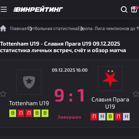
Главная
Футбольная статистика
Европа: Лига чемпионов до 1
Tottenham U19 - Славия Прага U19 09.12.2025
статистика личных встреч, счёт и обзор матча
09.12.2025 16:00
9
:
1
Славия Прага
Tottenham U19
U19
В
П
П
В
В
П
Н
В
П
Н
Завершен