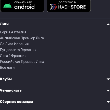
Лиги
Серия A Италия
Английская Премьер Лига
Ла Лига Испания
Бундеслига Германия
Лига 1 Франция
Российская Премьер Лига
Все лиги
Клубы
Чемпионаты
Сборные команды