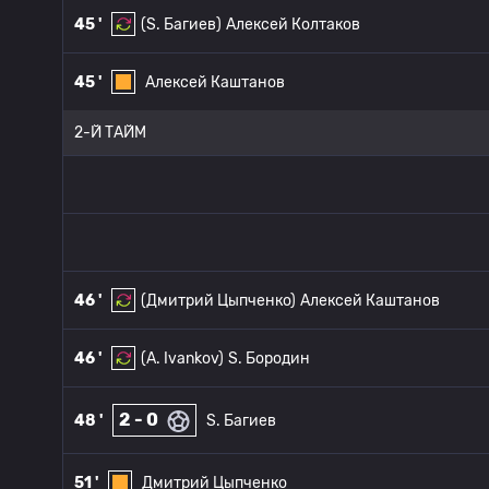
45 '
(S. Багиев)
Алексей Колтаков
45 '
Алексей Каштанов
2-Й ТАЙМ
46 '
(Дмитрий Цыпченко)
Алексей Каштанов
46 '
(A. Ivankov)
S. Бородин
2 - 0
48 '
S. Багиев
51 '
Дмитрий Цыпченко