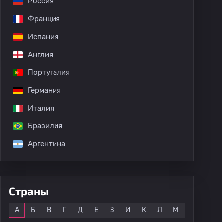
Россия
Франция
Испания
Англия
Португалия
Германия
Италия
Бразилия
Аргентина
Страны
Все
А
Б
В
Г
Д
Е
З
И
К
Л
М
Н
О