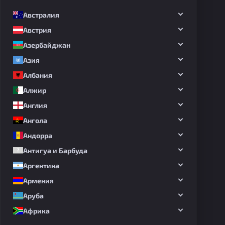
Австралия
Австрия
Азербайджан
Азия
Албания
Алжир
Англия
Ангола
Андорра
Антигуа и Барбуда
Аргентина
Армения
Аруба
Африка