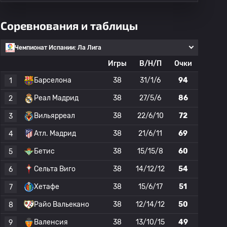
Соревнования и таблицы
Чемпионат Испании: Ла Лига
Игры
В/Н/П
Очки
Барселона
38
31/1/6
94
1
Реал Мадрид
38
27/5/6
86
2
Вильярреал
38
22/6/10
72
3
Атл. Мадрид
38
21/6/11
69
4
Бетис
38
15/15/8
60
5
Сельта Виго
38
14/12/12
54
6
Хетафе
38
15/6/17
51
7
Райо Вальекано
38
12/14/12
50
8
Валенсия
38
13/10/15
49
9