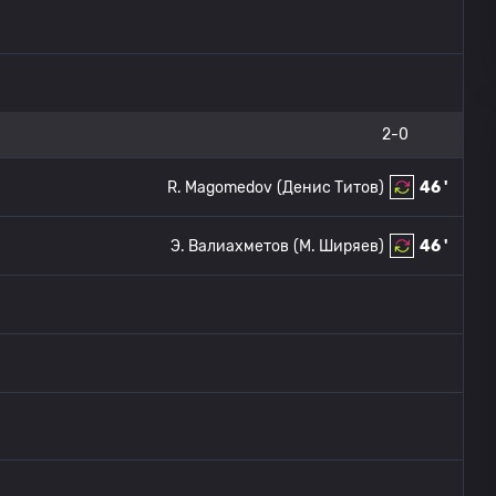
2-0
R. Magomedov
(Денис Титов)
46 '
Э. Валиахметов
(M. Ширяев)
46 '