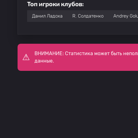
Топ игроки клубов:
Данил Ладоха
R. Солдатенко
Andrey Gol
ВНИМАНИЕ: Статистика может быть непол
данные.