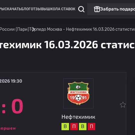
Забрать подар
РЫ
СКАЧАТЬ
БЛОГ
ОТЗЫВЫ
ШКОЛА СТАВОК
 России (Пари)
Торпедо Москва - Нефтехимик 16.03.2026 статистик
ехимик 16.03.2026 статис
2026 19:30
:
0
ФНЛ: 1 лига России (Пари)
Нефтехимик
14.08
18:00
Шинник
Нефтехимик
В
П
В
П
вершен