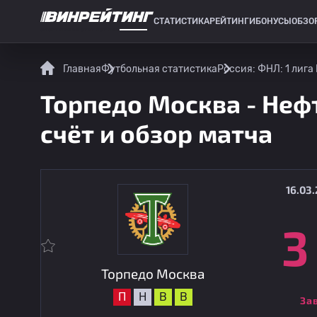
СТАТИСТИКА
РЕЙТИНГИ
БОНУСЫ
ОБЗО
СПОРТИВНАЯ СТАТИСТИКА
Главная
Футбольная статистика
Россия: ФНЛ: 1 лига
Торпедо Москва - Нефт
счёт и обзор матча
16.03.
3
Торпедо Москва
П
Н
В
В
За