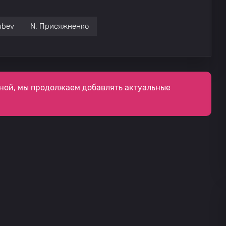
ubev
N. Присяжненко
ной, мы продолжаем добавлять актуальные