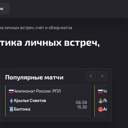
ок
а личных встреч, счёт и обзор матча
тика личных встреч,
Популярные матчи
Чемпионат России: РПЛ
Чемпионат Р
Крылья Советов
Локомотив 
08.08
15:30
Балтика
Акрон