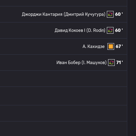
Джорджи Кантария
(Дмитрий Кучугура)
60 '
Давид Кокоев I
(D. Rodin)
60 '
A. Кахидзе
67 '
Иван Бобер
(I. Машуков)
71 '