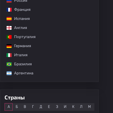
Россия
Франция
Испания
Англия
Португалия
Германия
Италия
Бразилия
Аргентина
Страны
Все
А
Б
В
Г
Д
Е
З
И
К
Л
М
Н
О