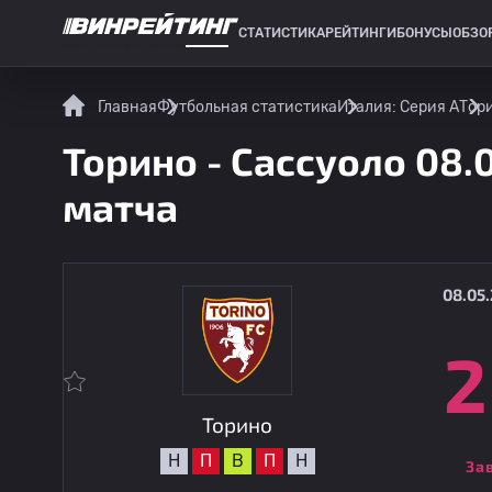
СТАТИСТИКА
РЕЙТИНГИ
БОНУСЫ
ОБЗО
СПОРТИВНАЯ СТАТИСТИКА
Главная
Футбольная статистика
Италия: Серия А
Тори
Торино - Сассуоло 08.
матча
08.05.
2
Торино
Н
П
В
П
Н
За