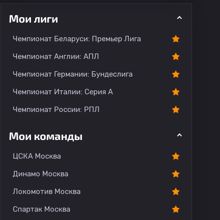
Мои лиги
Чемпионат Беларуси: Премьер Лига
ментарии
Чемпионат Англии: АПЛ
Чемпионат Германии: Бундеслига
Чемпионат Италии: Серия А
Чемпионат России: РПЛ
Мои команды
ЦСКА Москва
Динамо Москва
Локомотив Москва
Спартак Москва