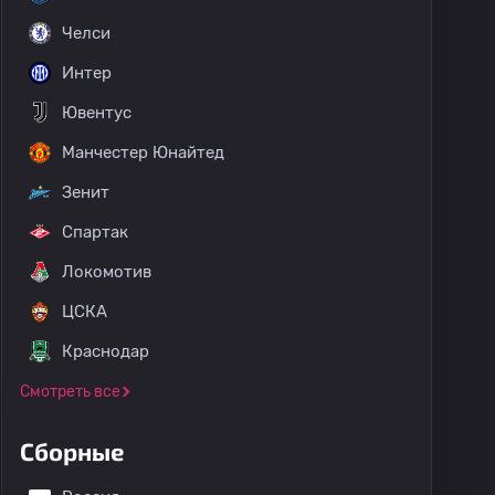
Челси
Интер
Ювентус
Манчестер Юнайтед
Зенит
Спартак
Локомотив
ЦСКА
Краснодар
Смотреть все
Сборные