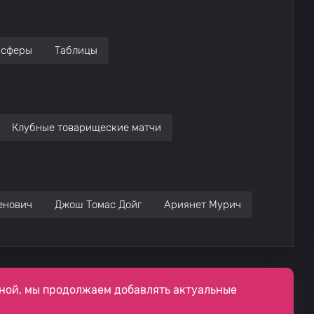
нсферы
Таблицы
Клубные товарищеские матчи
енович
Джош Томас Дойг
Ариянет Мурич
ной, мы продолжаем добавлять актуальные