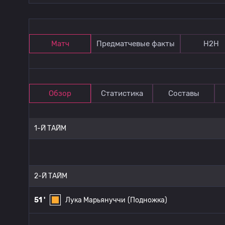
Матч
Предматчевые факты
Н2Н
Обзор
Статистика
Составы
1-Й ТАЙМ
2-Й ТАЙМ
51 '
Лука Марьянуччи
(Подножка)