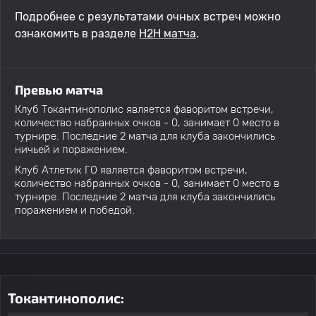
Подробнее с результатами очных встреч можно
ознакомить в разделе
H2H матча
.
Превью матча
Клуб Токантинополис является фаворитом встречи,
количество набранных очков - 0, занимает 0 место в
турнире. Последние 2 матча для клуба закончились
ничьей и поражением.
Клуб Атлетик ГО является фаворитом встречи,
количество набранных очков - 0, занимает 0 место в
турнире. Последние 2 матча для клуба закончились
поражением и победой.
Токантинополис: