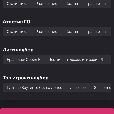
Статистика
Расписание
Состав
Трансферы
Атлетик ГО:
Статистика
Расписание
Состав
Трансферы
Лиги клубов:
Бразилия: Серия Б
Чемпионат Бразилии: серия Д
Г
Топ игроки клубов:
Густаво Коутиньо Силва Лопес
Jaco Leo
Guilherme