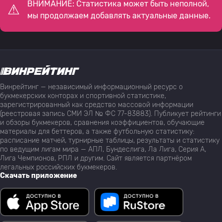
ВНИМАНИЕ: Статистика может быть неполной,
мы продолжаем добавлять актуальные данные.
Винрейтинг — независимый информационный ресурс о
букмекерских конторах и спортивной статистике,
зарегистрированный как средство массовой информации
(реестровая запись СМИ ЭЛ № ФС 77-83883). Публикует рейтинги
и обзоры букмекеров, сравнения коэффициентов, обучающие
материалы для беттеров, а также футбольную статистику:
расписание матчей, турнирные таблицы, результаты и статистику
по ведущим лигам мира — АПЛ, Бундеслига, Ла Лига, Серия А,
Лига Чемпионов, РПЛ и другим. Сайт является партнёром
легальных российских букмекеров.
Скачать приложение