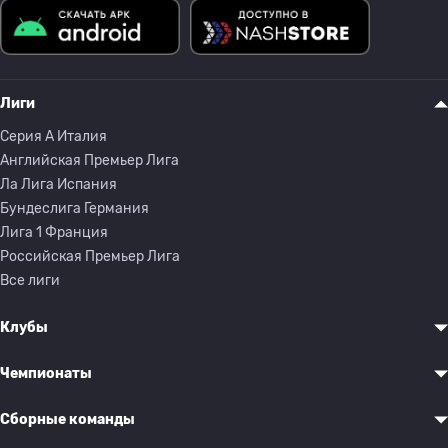
Лиги
Серия A Италия
Английская Премьер Лига
Ла Лига Испания
Бундеслига Германия
Лига 1 Франция
Российская Премьер Лига
Все лиги
Клубы
Чемпионаты
Сборные команды