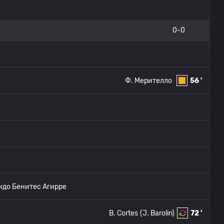
0-0
Ф. Мерителло
56 '
до Бенитес Агирре
B. Cortes
(J. Barolin)
72 '