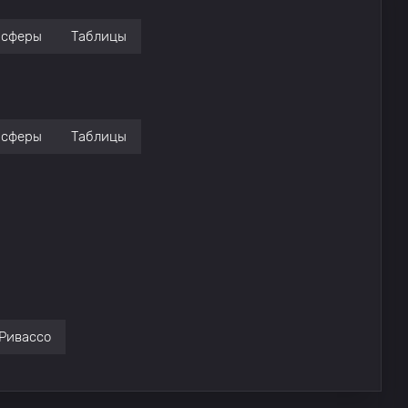
нсферы
Таблицы
нсферы
Таблицы
Ривассо