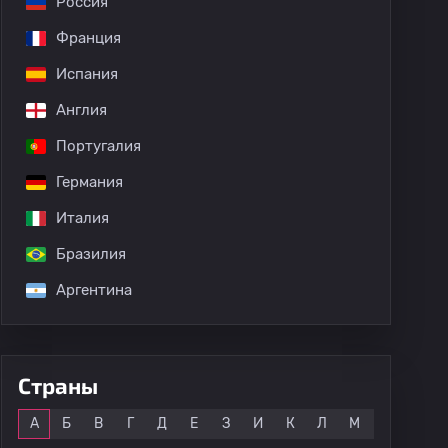
Россия
Франция
Испания
Англия
Португалия
Германия
Италия
Бразилия
Аргентина
Страны
Все
А
Б
В
Г
Д
Е
З
И
К
Л
М
Н
О