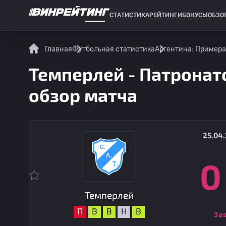
СТАТИСТИКА
РЕЙТИНГИ
БОНУСЫ
ОБЗО
СПОРТИВНАЯ СТАТИСТИКА
Главная
Футбольная статистика
Аргентина: Примера
Темперлей - Патронато
обзор матча
25.04.
0
Темперлей
П
В
В
Н
В
За