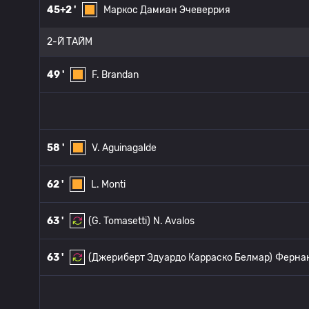
45+2 '
Маркос Дамиан Эчеверрия
2-Й ТАЙМ
49 '
F. Brandan
58 '
V. Aguinagalde
62 '
L. Monti
63 '
(G. Tomasetti)
N. Avalos
63 '
(Джериберт Эдуардо Карраско Белмар)
Фернан