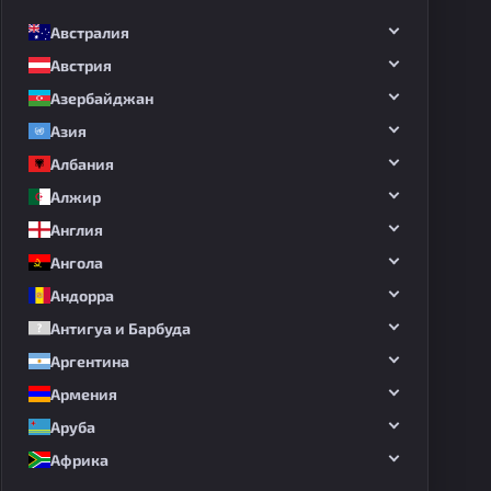
Австралия
Австрия
Азербайджан
Азия
Албания
Алжир
Англия
Ангола
Андорра
Антигуа и Барбуда
Аргентина
Армения
Аруба
Африка