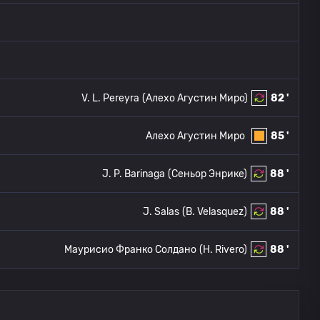
V. L. Pereyra
(Алехо Агустин Миро)
82 '
Алехо Агустин Миро
85 '
J. P. Barinaga
(Сеньор Энрике)
88 '
J. Salas
(B. Velasquez)
88 '
Маурисио Франко Солдано
(H. Rivero)
88 '