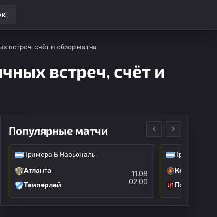
ок
х встреч, счёт и обзор матча
чных встреч, счёт и
Популярные матчи
Примера Б Насьональ
Примера Б Н
Атланта
Колегиалес
11.08
02:00
Темперлей
Патронато