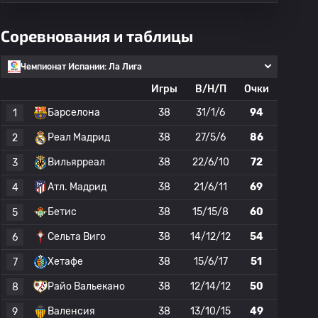
Соревнования и таблицы
Чемпионат Испании: Ла Лига
Игры
В/Н/П
Очки
Барселона
38
31/1/6
94
1
Реал Мадрид
38
27/5/6
86
2
Вильярреал
38
22/6/10
72
3
Атл. Мадрид
38
21/6/11
69
4
Бетис
38
15/15/8
60
5
Сельта Виго
38
14/12/12
54
6
Хетафе
38
15/6/17
51
7
Райо Вальекано
38
12/14/12
50
8
Валенсия
38
13/10/15
49
9