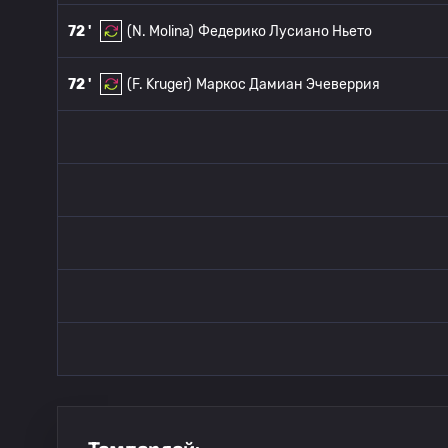
72 '
(N. Molina)
Федерико Лусиано Ньето
72 '
(F. Kruger)
Маркос Дамиан Эчеверрия