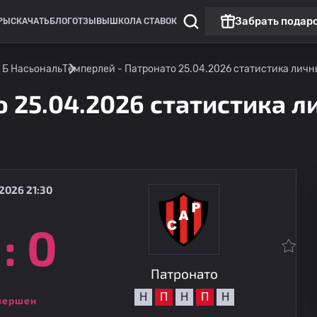
Забрать подар
РЫ
СКАЧАТЬ
БЛОГ
ОТЗЫВЫ
ШКОЛА СТАВОК
 Б Насьональ
Темперлей - Патронато 25.04.2026 статистика личны
 25.04.2026 статистика ли
2026 21:30
:
0
Примера Б Насьональ
Колегиалес
09.08
21:00
Патронато
Патронато
Н
П
Н
П
Н
вершен