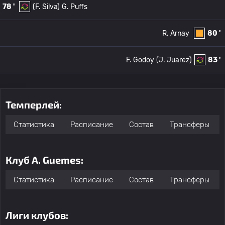
78 '
(F. Silva)
G. Puffs
R. Arnay
80 '
F. Godoy
(J. Juarez)
83 '
Темперлей:
Статистика
Расписание
Состав
Трансферы
Клуб А. Guemes:
Статистика
Расписание
Состав
Трансферы
Лиги клубов: