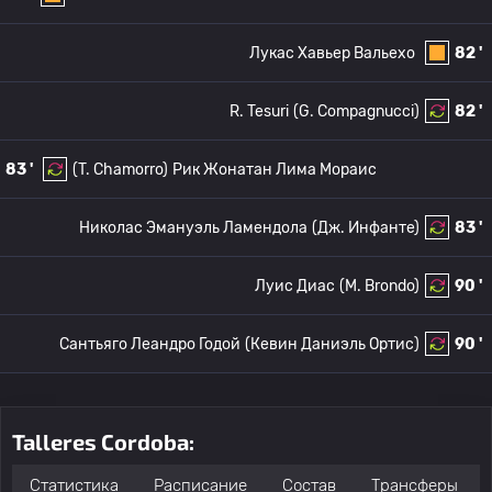
Лукас Хавьер Вальехо
82 '
R. Tesuri
(G. Compagnucci)
82 '
83 '
(T. Chamorro)
Рик Жонатан Лима Мораис
Николас Эмануэль Ламендола
(Дж. Инфанте)
83 '
Луис Диас
(M. Brondo)
90 '
Сантьяго Леандро Годой
(Кевин Даниэль Ортис)
90 '
Talleres Cordoba:
Статистика
Расписание
Состав
Трансферы