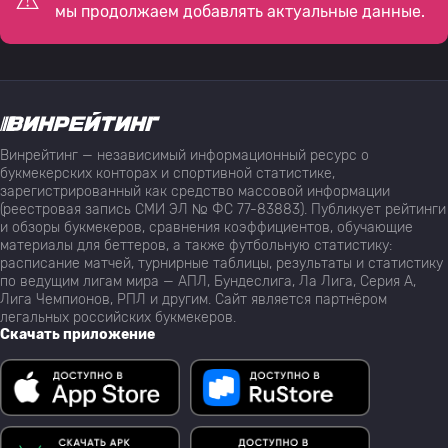
мы продолжаем добавлять актуальные данные.
Винрейтинг — независимый информационный ресурс о
букмекерских конторах и спортивной статистике,
зарегистрированный как средство массовой информации
(реестровая запись СМИ ЭЛ № ФС 77-83883). Публикует рейтинги
и обзоры букмекеров, сравнения коэффициентов, обучающие
материалы для беттеров, а также футбольную статистику:
расписание матчей, турнирные таблицы, результаты и статистику
по ведущим лигам мира — АПЛ, Бундеслига, Ла Лига, Серия А,
Лига Чемпионов, РПЛ и другим. Сайт является партнёром
легальных российских букмекеров.
Скачать приложение