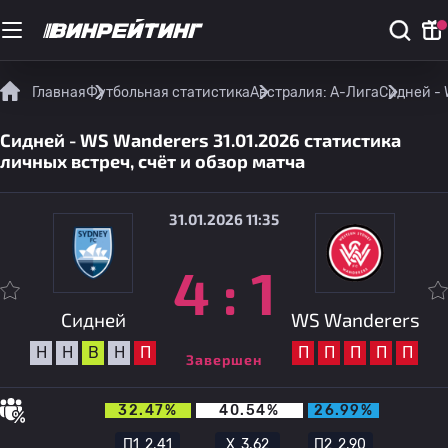
Главная
Футбольная статистика
Австралия: А-Лига
Сидней - 
Сидней - WS Wanderers 31.01.2026 статистика
личных встреч, счёт и обзор матча
31.01.2026 11:35
4
:
1
Сидней
WS Wanderers
Н
Н
В
Н
П
П
П
П
П
П
Завершен
32.47%
40.54%
26.99%
П1
2.41
Х
3.62
П2
2.90