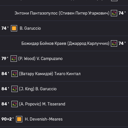
Энтони Пантазопулос
(Стивен Питер Угаркович)
74 '
74 '
B. Garuccio
Божидар Бойков Краев
(Джаррод Карлуччио)
74 '
79 '
(P. Wood)
V. Campuzano
84 '
(Ватару Камидзё)
Тиаго Кинтал
84 '
(J. King)
B. Garuccio
84 '
(A. Popovic)
M. Tisserand
90+2 '
H. Devenish-Meares