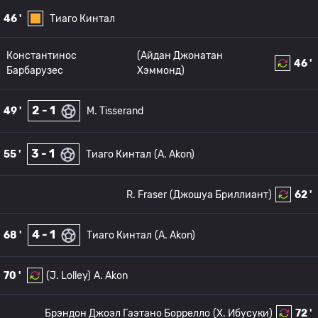
46 '
Тиаго Кинтал
Константинос
(Айдан Джонатан
46 '
Барбарузес
Хэммонд)
2 - 1
49 '
M. Tisserand
3 - 1
55 '
Тиаго Кинтал
(A. Akon)
R. Fraser
(Джошуа Бриллиант)
62 '
4 - 1
68 '
Тиаго Кинтал
(A. Akon)
70 '
(J. Lolley)
A. Akon
Брэндон Джоэл Гаэтано Боррелло
(Х. Ибусуки)
72 '