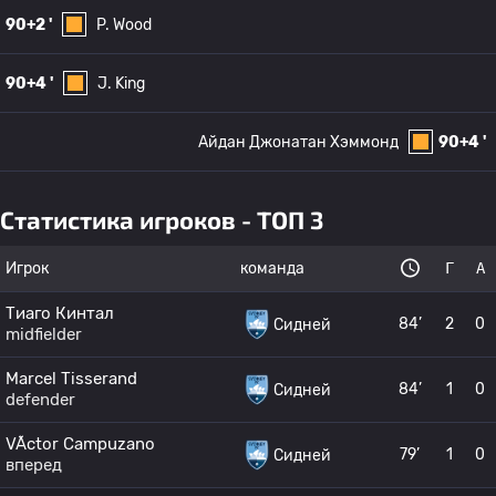
90+2 '
P. Wood
90+4 '
J. King
Айдан Джонатан Хэммонд
90+4 '
Статистика игроков - ТОП 3
Игрок
команда
Г
А
Тиаго Кинтал
84’
2
0
Сидней
midfielder
Marcel Tisserand
84’
1
0
Сидней
defender
VÃ­ctor Campuzano
79’
1
0
Сидней
вперед