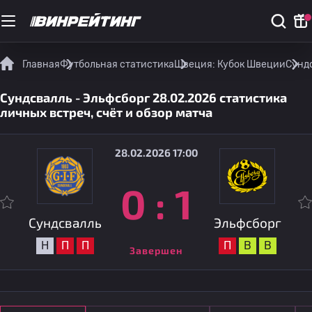
Главная
Футбольная статистика
Швеция: Кубок Швеции
Сундс
Сундсвалль - Эльфсборг 28.02.2026 статистика
личных встреч, счёт и обзор матча
28.02.2026 17:00
0
:
1
Сундсвалль
Эльфсборг
Н
П
П
П
В
В
Завершен