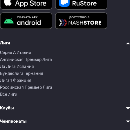
Лиги
Серия A Италия
Английская Премьер Лига
Ла Лига Испания
Бундеслига Германия
Лига 1 Франция
Российская Премьер Лига
Все лиги
Клубы
Чемпионаты