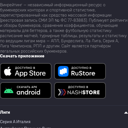
Винрейтинг — независимый информационный ресурс о
букмекерских конторах и спортивной статистике,
зарегистрированный как средство массовой информации
(реестровая запись СМИ ЭЛ № ФС 77-83883). Публикует рейтинги
и обзоры букмекеров, сравнения коэффициентов, обучающие
материалы для беттеров, а также футбольную статистику:
расписание матчей, турнирные таблицы, результаты и статистику
по ведущим лигам мира — АПЛ, Бундеслига, Ла Лига, Серия А,
Лига Чемпионов, РПЛ и другим. Сайт является партнёром
легальных российских букмекеров.
Скачать приложение
Лиги
Серия A Италия