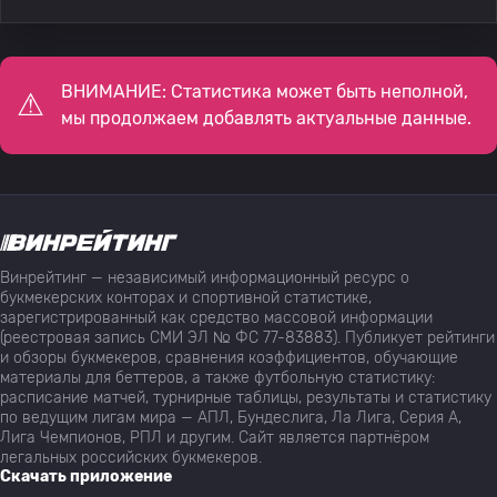
ВНИМАНИЕ: Статистика может быть неполной,
мы продолжаем добавлять актуальные данные.
Винрейтинг — независимый информационный ресурс о
букмекерских конторах и спортивной статистике,
зарегистрированный как средство массовой информации
(реестровая запись СМИ ЭЛ № ФС 77-83883). Публикует рейтинги
и обзоры букмекеров, сравнения коэффициентов, обучающие
материалы для беттеров, а также футбольную статистику:
расписание матчей, турнирные таблицы, результаты и статистику
по ведущим лигам мира — АПЛ, Бундеслига, Ла Лига, Серия А,
Лига Чемпионов, РПЛ и другим. Сайт является партнёром
легальных российских букмекеров.
Скачать приложение