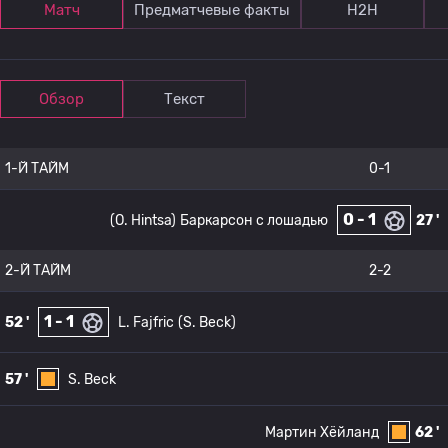
Матч
Предматчевые факты
Н2Н
Обзор
Текст
1-Й ТАЙМ
0-1
0 - 1
(O. Hintsa)
Баркарсон с лошадью
27 '
2-Й ТАЙМ
2-2
1 - 1
52 '
L. Fajfric
(S. Beck)
57 '
S. Beck
Мартин Хёйланд
62 '