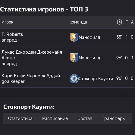
Статистика игроков - ТОП 3
Игрок
команда
Г
А
T. Roberts
35’
1
0
Мэнсфилд
вперед
Лукас Джордан Джеремайя
Акинс
Мэнсфилд
96’
0
1
вперед
Кори Кофи Черемех Аддай
96’
0
0
Стокпорт Каунти
goalkeeper
Стокпорт Каунти:
Статистика
Расписание
Состав
Трансферы