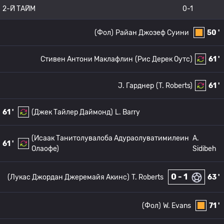
2-Й ТАЙМ
0-1
(Фол)
Райан Джозеф Суини
50 '
Стивен Антони Маклафлин
(Рис Дерек Оутс)
61 '
J. Гарднер
(T. Roberts)
61 '
61 '
(Джек Тайлер Даймонд)
L. Barry
(Исаак Танитолувалоба Адураолуватимилеин
A.
61 '
Олаофе)
Sidibeh
0 - 1
(Лукас Джордан Джеремайя Акинс)
T. Roberts
63 '
(Фол)
W. Evans
71 '