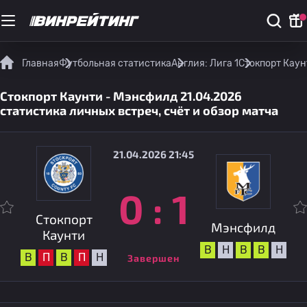
Главная
Футбольная статистика
Англия: Лига 1
Стокпорт Каун
Стокпорт Каунти - Мэнсфилд 21.04.2026
статистика личных встреч, счёт и обзор матча
21.04.2026 21:45
0
:
1
Стокпорт
Мэнсфилд
Каунти
В
Н
В
В
Н
В
П
В
П
Н
Завершен