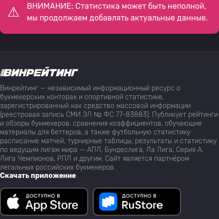
ВНИМАНИЕ: Статистика может быть неполной,
мы продолжаем добавлять актуальные данные.
Винрейтинг — независимый информационный ресурс о
букмекерских конторах и спортивной статистике,
зарегистрированный как средство массовой информации
(реестровая запись СМИ ЭЛ № ФС 77-83883). Публикует рейтинги
и обзоры букмекеров, сравнения коэффициентов, обучающие
материалы для беттеров, а также футбольную статистику:
расписание матчей, турнирные таблицы, результаты и статистику
по ведущим лигам мира — АПЛ, Бундеслига, Ла Лига, Серия А,
Лига Чемпионов, РПЛ и другим. Сайт является партнёром
легальных российских букмекеров.
Скачать приложение