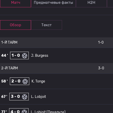
Матч
Предматчевые факты
Н2Н
Обзор
Текст
1-Й ТАЙМ
1-0
1 - 0
44 '
J. Burgess
2-Й ТАЙМ
3-0
2 - 0
58 '
K. Tonge
3 - 0
67 '
L. Lobjoit
4 - 0
77 '
L. Lobjoit (Пенальти)