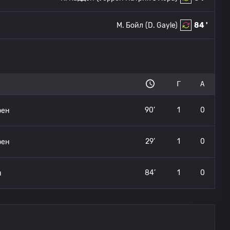
M. Бойл
(D. Gayle)
84 '
Г
А
90’
1
0
рен
29’
1
0
рен
84’
1
0
н