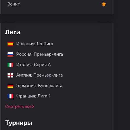
Зенит
Лиги
Испания: Ла Лига
Россия: Премьер-лига
Италия: Серия А
Англия: Премьер-лига
Германия: Бундеслига
Франция: Лига 1
Смотреть все
Турниры