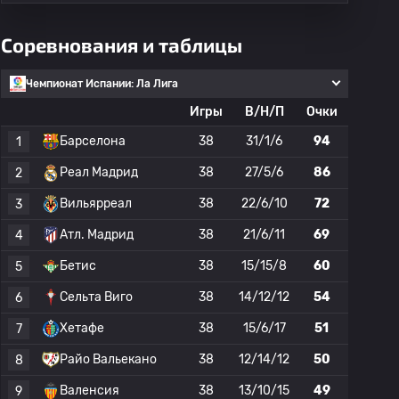
Соревнования и таблицы
Чемпионат Испании: Ла Лига
Игры
В/Н/П
Очки
Барселона
38
31/1/6
94
1
Реал Мадрид
38
27/5/6
86
2
Вильярреал
38
22/6/10
72
3
Атл. Мадрид
38
21/6/11
69
4
Бетис
38
15/15/8
60
5
Сельта Виго
38
14/12/12
54
6
Хетафе
38
15/6/17
51
7
Райо Вальекано
38
12/14/12
50
8
Валенсия
38
13/10/15
49
9