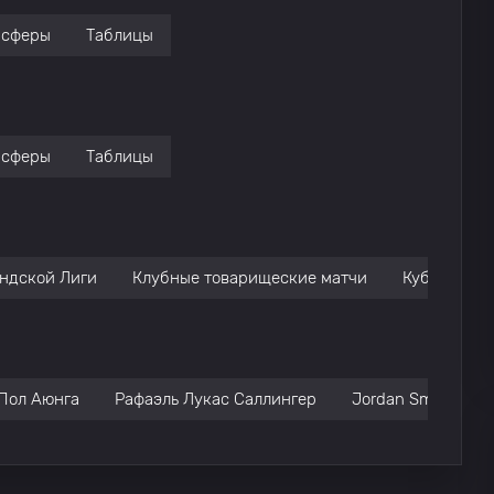
нсферы
Таблицы
нсферы
Таблицы
ндской Лиги
Клубные товарищеские матчи
Кубок ФА
Пол Аюнга
Рафаэль Лукас Саллингер
Jordan Smith