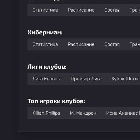
Статистика
Расписание
Состав
Тра
Хиберниан:
Статистика
Расписание
Состав
Тра
Лиги клубов:
Лига Европы
Премьер Лига
Кубок Шотла
Топ игроки клубов:
Killian Phillips
M. Мандрон
Иона Ананиас 