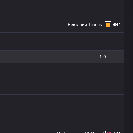
Нектарии Triantis
38 '
1-0