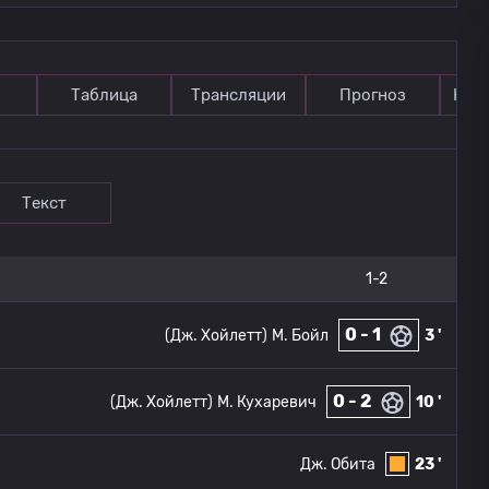
Таблица
Трансляции
Прогноз
Ком
Текст
1-2
0 - 1
(Дж. Хойлетт)
M. Бойл
3 '
0 - 2
(Дж. Хойлетт)
М. Кухаревич
10 '
Дж. Обита
23 '