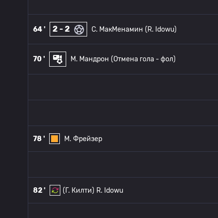
2 - 2
64 '
C. МакМенамин
(R. Idowu)
70 '
M. Мандрон
(Отмена гола - фол)
78 '
M. Фрейзер
82 '
(Г. Килти)
R. Idowu