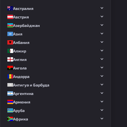
Австралия
Австрия
Азербайджан
Азия
Албания
Алжир
Англия
Ангола
Андорра
Антигуа и Барбуда
Аргентина
Армения
Аруба
Африка