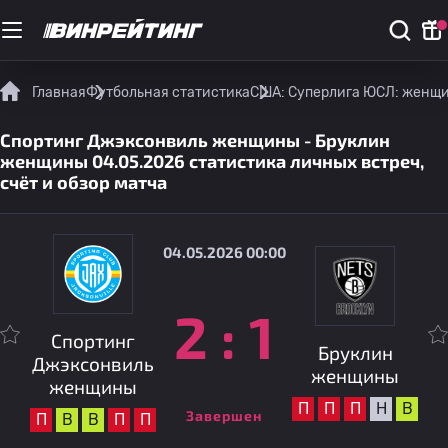
Главная
Футбольная статистика
США: Суперлига ЮСЛ: женщ
Спортинг Джэксонвиль женщины - Бруклин
женщины 04.05.2026 статистика личных встреч,
счёт и обзор матча
04.05.2026 00:00
2
:
1
Спортинг
Бруклин
Джэксонвиль
женщины
женщины
П
П
П
Н
В
Завершен
П
В
В
П
П