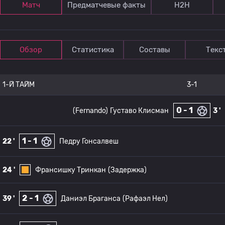
Матч
Предматчевые факты
Н2Н
Обзор
Статистика
Составы
Текс
1-Й ТАЙМ
3-1
0 - 1
(Fernando)
Густаво Клисман
3 '
1 - 1
22 '
Педру Гонсалвеш
24 '
Франсишку Тринкан
(Задержка)
2 - 1
39 '
Даниэл Браганса
(Рафаэл Нел)