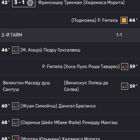
3 - 1
42 '
Франсишку Тринкан
(Хидэмаса Морита)
(Подножка)
P. Ferreira
44 '
2-Й ТАЙМ
1-1
46 '
(M. Araujo)
Педру Гонсалвеш
P. Ferreira
(Хосе Луис Роша Таварес)
59 '
Велинтон Маседу душ
(Винисиус Лопеш да
59 '
Сантуш
Силва)
60 '
(Жуан Симойнш)
Даниэл Браганса
68 '
(Серинье Шейх Мбаке Файе)
Рикарду Мангаш
68 '
(Мортен Юльманн)
Хидэмаса Морита