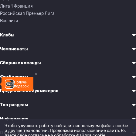
Лига 1 Франция
Российская Премьер Лига
Все лиги
Клубы
Чемпионаты
Сборные команды
Футболисты
Получи
подарок!
Предложения букмекеров
Топ разделы
Информация
Чтобы улучшить работу сайта, мы используем файлы cookie
и другие технологии. Продолжая использование сайта, Вы
О компании
даете свое согласие на обработку
файлов cookie
.