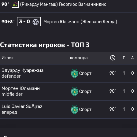
90 '
(Рикарду Мангаш)
Георгиос Вагианнидис
3 - 0
90+3 '
Мортен Юльманн
(Жеовани Кенда)
Статистика игроков - ТОП 3
Игрок
команда
Г
А
Эдуарду Куарежма
90’
1
0
Спорт
defender
Мортен Юльманн
90’
1
0
Спорт
midfielder
Luis Javier SuÃ¡rez
90’
1
0
Спорт
вперед