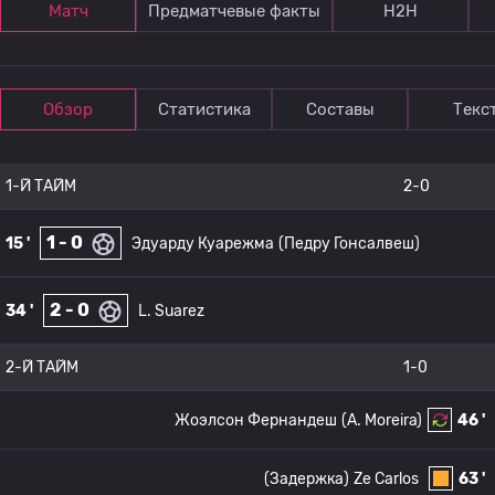
Матч
Предматчевые факты
Н2Н
Обзор
Статистика
Составы
Текс
1-Й ТАЙМ
2-0
1 - 0
15 '
Эдуарду Куарежма
(Педру Гонсалвеш)
2 - 0
34 '
L. Suarez
2-Й ТАЙМ
1-0
Жоэлсон Фернандеш
(A. Moreira)
46 '
(Задержка)
Ze Carlos
63 '