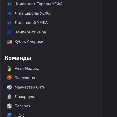
Чемпионат Европы УЕФА
Лига Европы УЕФА
Лига наций УЕФА
Чемпионат мира
Кубок Америки
Команды
Реал Мадрид
Барселона
Манчестер Сити
Ливерпуль
Бавария
ПСЖ