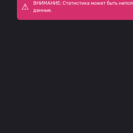
ВНИМАНИЕ: Статистика может быть непол
данные.