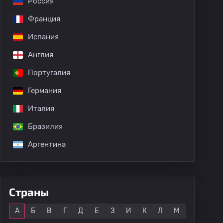
Россия
Франция
Испания
Англия
Португалия
Германия
Италия
Кубок Бразилии
Кубок Нордесте: Бразилия
Кубок Верд
Бразилия
Аргентина
о Малакиас
Janderson
Рафаэль да Силва
Маркос Га
Страны
Все
А
Б
В
Г
Д
Е
З
И
К
Л
М
Н
О