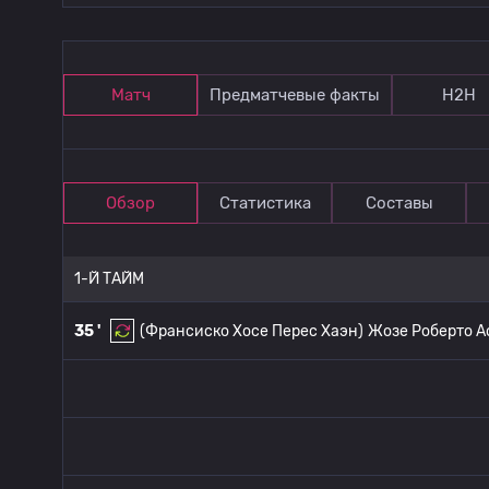
Матч
Предматчевые факты
Н2Н
Обзор
Статистика
Составы
1-Й ТАЙМ
35 '
(Франсиско Хосе Перес Хаэн)
Жозе Роберто А