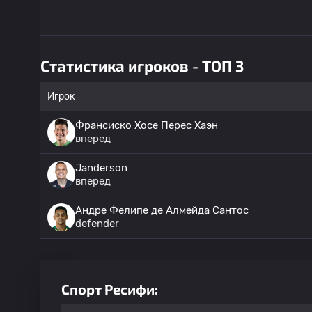
Статистика игроков - ТОП 3
Игрок
Франсиско Хосе Перес Хаэн
вперед
Janderson
вперед
Андре Фелипе де Алмейда Сантос
defender
Спорт Ресифи: