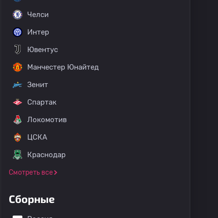
Челси
Интер
Ювентус
Манчестер Юнайтед
Зенит
Спартак
Локомотив
ЦСКА
Краснодар
Смотреть все
Сборные