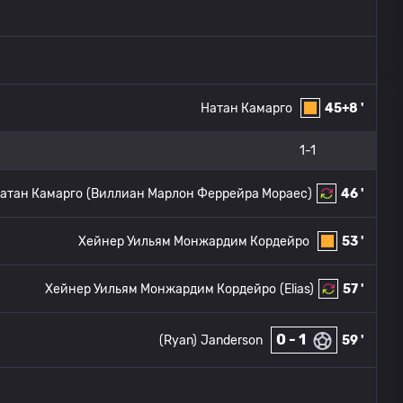
Натан Камарго
45+8 '
1-1
атан Камарго
(Виллиан Марлон Феррейра Мораес)
46 '
Хейнер Уильям Монжардим Кордейро
53 '
Хейнер Уильям Монжардим Кордейро
(Elias)
57 '
0 - 1
(Ryan)
Janderson
59 '