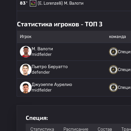
83 '
(E. Lorenzelli)
M. Валоти
Статистика игроков - ТОП 3
Игрок
команда
M. Валоти
Специ
midfielder
Пьетро Беруатто
Специ
defender
Джузеппе Аурелио
Специ
midfielder
Специя:
Статистика
Расписание
Состав
Тра