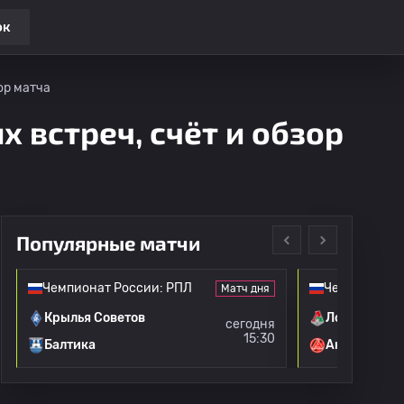
ок
ор матча
х встреч, счёт и обзор
Популярные матчи
Чемпионат России: РПЛ
Чемпионат Р
Матч дня
Крылья Советов
Локомотив 
сегодня
15:30
Балтика
Акрон