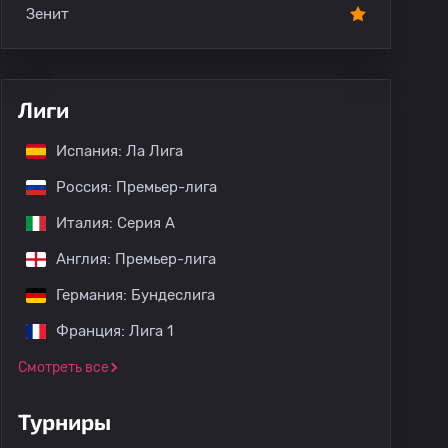
Зенит
Лиги
Испания: Ла Лига
Россия: Премьер-лига
Италия: Серия А
Англия: Премьер-лига
Германия: Бундеслига
Франция: Лига 1
Смотреть все
Турниры