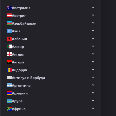
Австралия
Австрия
Азербайджан
Азия
Албания
Алжир
Англия
Ангола
Андорра
Антигуа и Барбуда
Аргентина
Армения
Аруба
Африка