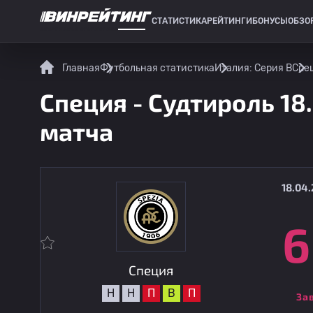
СТАТИСТИКА
РЕЙТИНГИ
БОНУСЫ
ОБЗО
СПОРТИВНАЯ СТАТИСТИКА
Главная
Футбольная статистика
Италия: Серия B
Спец
Специя - Судтироль 18
матча
18.04.
6
Специя
Н
Н
П
В
П
За