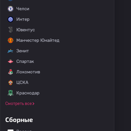
Челси
Интер
Ювентус
Манчестер Юнайтед
Зенит
Спартак
Локомотив
ЦСКА
Краснодар
Смотреть все
Сборные