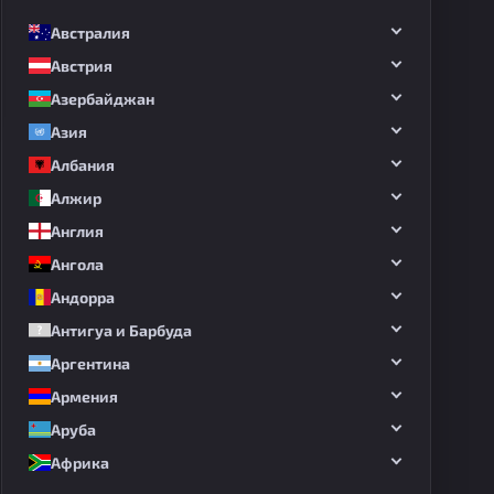
Австралия
Австрия
Азербайджан
Азия
Албания
Алжир
Англия
Ангола
Андорра
Антигуа и Барбуда
Аргентина
Армения
Аруба
Африка