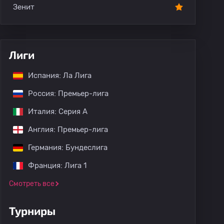
Зенит
Лиги
Испания: Ла Лига
Россия: Премьер-лига
Италия: Серия А
Англия: Премьер-лига
Германия: Бундеслига
Франция: Лига 1
Смотреть все
Турниры