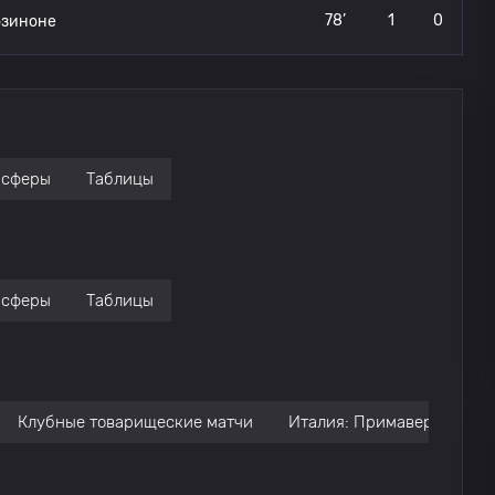
78’
1
0
зиноне
нсферы
Таблицы
нсферы
Таблицы
Клубные товарищеские матчи
Италия: Примавера 1