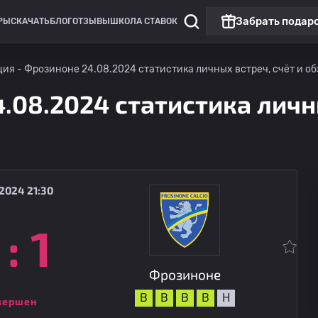
Забрать подар
РЫ
СКАЧАТЬ
БЛОГ
ОТЗЫВЫ
ШКОЛА СТАВОК
ия - Фрозиноне 24.08.2024 статистика личных встреч, счёт и об
.08.2024 статистика личны
2024 21:30
:
1
Клубные товарищеские матчи
Топ матч
Фрозиноне
09.08
21:45
Лацио
Фрозиноне
В
В
В
В
Н
вершен