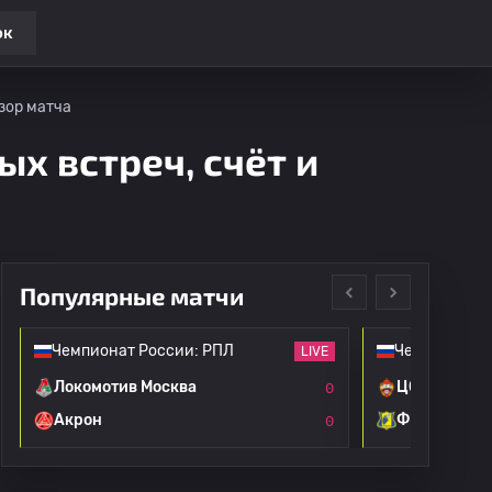
ок
зор матча
х встреч, счёт и
Популярные матчи
Чемпионат России: РПЛ
Чемпионат Р
LIVE
Локомотив Москва
ЦСКА Москв
0
Акрон
ФК Ростов
0