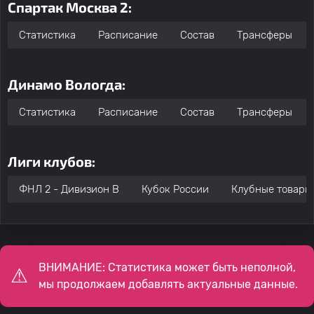
Спартак Москва 2:
Статистика
Расписание
Состав
Трансферы
Динамо Вологда:
Статистика
Расписание
Состав
Трансферы
Лиги клубов:
ФНЛ 2 - Дивизион B
Кубок России
Клубные товари
ВНИМАНИЕ: Статистика может быть неполной,
мы продолжаем добавлять актуальные данные.