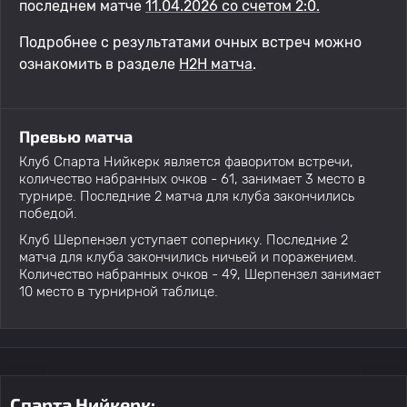
последнем матче
11.04.2026 со счетом 2:0.
Подробнее с результатами очных встреч можно
ознакомить в разделе
H2H матча
.
Превью матча
Клуб Спарта Нийкерк является фаворитом встречи,
количество набранных очков - 61, занимает 3 место в
турнире. Последние 2 матча для клуба закончились
победой.
Клуб Шерпензел уступает сопернику. Последние 2
матча для клуба закончились ничьей и поражением.
Количество набранных очков - 49, Шерпензел занимает
10 место в турнирной таблице.
Спарта Нийкерк: