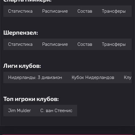
Статистика
Расписание
Состав
Трансферы
Шерпензел:
Статистика
Расписание
Состав
Трансферы
Лиги клубов:
Нидерланды: 3 дивизион
Кубок Нидерландов
Клуб
Топ игроки клубов:
Jim Mulder
С. ван Стеенис