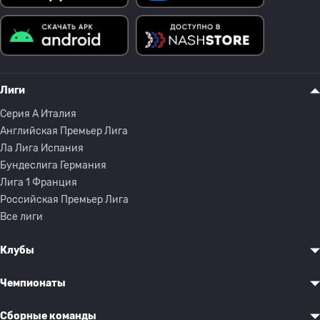
Лиги
Серия A Италия
Английская Премьер Лига
Ла Лига Испания
Бундеслига Германия
Лига 1 Франция
Российская Премьер Лига
Все лиги
Клубы
Чемпионаты
Сборные команды