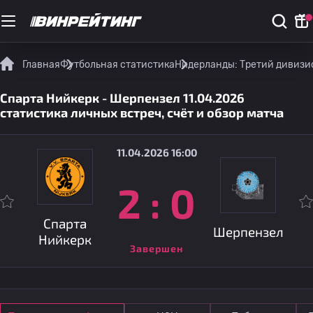
Главная
Футбольная статистика
Нидерланды: Третий дивизи
Спарта Нийкерк - Шерпензел 11.04.2026
статистика личных встреч, счёт и обзор матча
11.04.2026 16:00
2
:
0
Спарта
Шерпензел
Нийкерк
Завершен