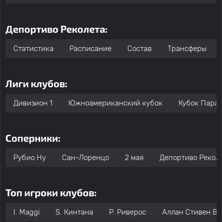
Депортиво Реколета:
Статистика
Расписание
Состав
Трансферы
Лиги клубов:
Дивизион 1
Южноамериканский кубок
Кубок Параг
Соперники:
Рубио Ну
Сан-Лоренцо
2 мая
Депортиво Рекол
Топ игроки клубов:
I. Maggi
S. Кинтана
P. Риверос
Аллан Стивен В