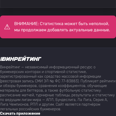
ВНИМАНИЕ: Статистика может быть неполной,
мы продолжаем добавлять актуальные данные.
Винрейтинг — независимый информационный ресурс о
букмекерских конторах и спортивной статистике,
зарегистрированный как средство массовой информации
(реестровая запись СМИ ЭЛ № ФС 77-83883). Публикует рейтинги
и обзоры букмекеров, сравнения коэффициентов, обучающие
материалы для беттеров, а также футбольную статистику:
расписание матчей, турнирные таблицы, результаты и статистику
по ведущим лигам мира — АПЛ, Бундеслига, Ла Лига, Серия А,
Лига Чемпионов, РПЛ и другим. Сайт является партнёром
легальных российских букмекеров.
Скачать приложение