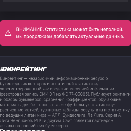
ВНИМАНИЕ: Статистика может быть неполной,
мы продолжаем добавлять актуальные данные.
Винрейтинг — независимый информационный ресурс о
букмекерских конторах и спортивной статистике,
зарегистрированный как средство массовой информации
(реестровая запись СМИ ЭЛ № ФС 77-83883). Публикует рейтинги
и обзоры букмекеров, сравнения коэффициентов, обучающие
материалы для беттеров, а также футбольную статистику:
расписание матчей, турнирные таблицы, результаты и статистику
по ведущим лигам мира — АПЛ, Бундеслига, Ла Лига, Серия А,
Лига Чемпионов, РПЛ и другим. Сайт является партнёром
легальных российских букмекеров.
Скачать приложение