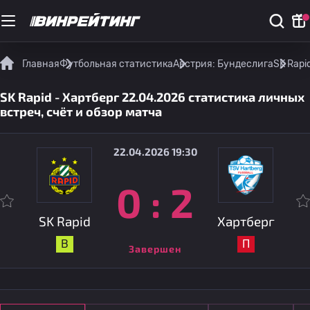
Главная
Футбольная статистика
Австрия: Бундеслига
SK Rapi
SK Rapid - Хартберг 22.04.2026 статистика личных
встреч, счёт и обзор матча
22.04.2026 19:30
0
:
2
SK Rapid
Хартберг
В
П
Завершен