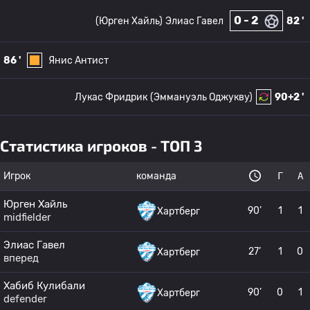
0 - 2
(Юрген Хайль)
Элиас Гавел
82 '
86 '
Янис Антист
Лукас Фридрик
(Эммануэль Оджукву)
90+2 '
Статистика игроков - ТОП 3
Игрок
команда
Г
А
Юрген Хайль
90’
1
1
Хартберг
midfielder
Элиас Гавел
27’
1
0
Хартберг
вперед
Хабиб Кулибали
90’
0
1
Хартберг
defender