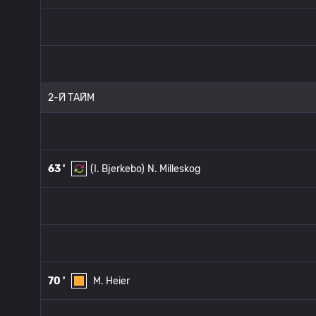
2-Й ТАЙМ
63 '
(I. Bjerkebo)
N. Milleskog
70 '
M. Heier