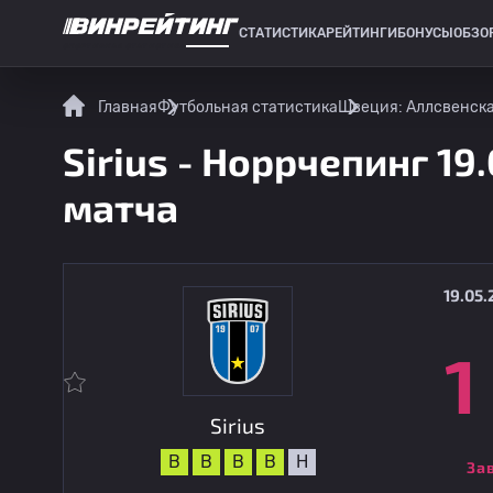
СТАТИСТИКА
РЕЙТИНГИ
БОНУСЫ
ОБЗО
СПОРТИВНАЯ СТАТИСТИКА
Главная
Футбольная статистика
Швеция: Аллсвенск
Sirius - Норрчепинг 19
матча
19.05.
1
Sirius
В
В
В
В
Н
За