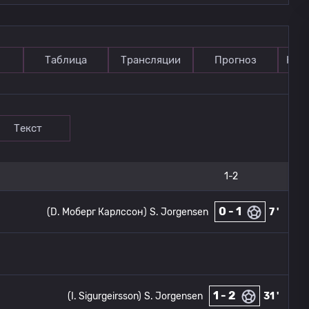
Таблица
Трансляции
Прогноз
Ком
Текст
1-2
0 - 1
(D. Моберг Карлссон)
S. Jorgensen
7 '
1 - 2
(I. Sigurgeirsson)
S. Jorgensen
31 '