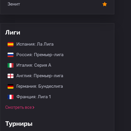
Зенит
Лиги
Испания: Ла Лига
Россия: Премьер-лига
Италия: Серия А
Англия: Премьер-лига
Германия: Бундеслига
Франция: Лига 1
Смотреть все
Турниры