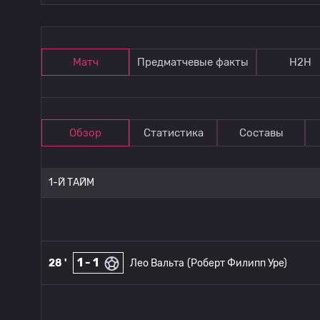
Матч
Предматчевые факты
Н2Н
Обзор
Статистика
Составы
1-Й ТАЙМ
1 - 1
28 '
Лео Вальта
(Роберт Филипп Уре)