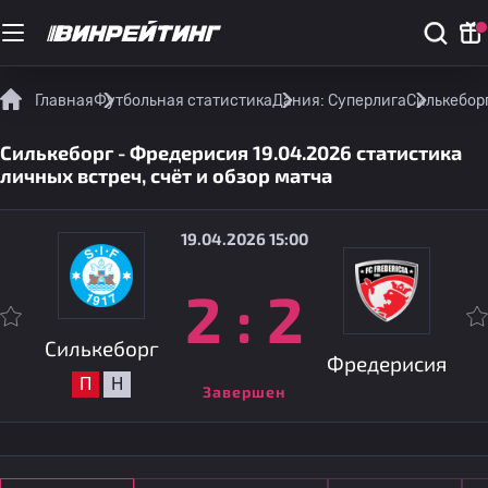
Главная
Футбольная статистика
Дания: Суперлига
Силькеборг
Силькеборг - Фредерисия 19.04.2026 статистика
личных встреч, счёт и обзор матча
19.04.2026 15:00
2
:
2
Силькеборг
Фредерисия
П
Н
Завершен