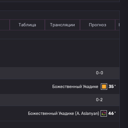
Таблица
Трансляции
Прогноз
Ком
0-0
Божественный Укадике
35 '
0-2
Божественный Укадике
(A. Aslanyan)
46 '