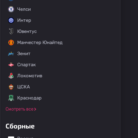
Челси
Интер
Ювентус
Манчестер Юнайтед
Зенит
Спартак
Локомотив
ЦСКА
Краснодар
Смотреть все
Сборные