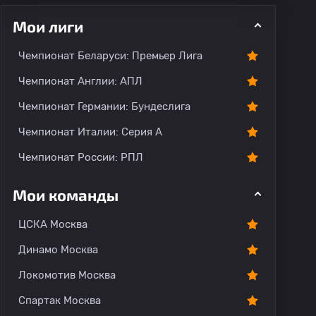
Мои лиги
Чемпионат Беларуси: Премьер Лига
ментарии
Чемпионат Англии: АПЛ
Чемпионат Германии: Бундеслига
Чемпионат Италии: Серия А
Чемпионат России: РПЛ
Мои команды
ЦСКА Москва
Динамо Москва
Локомотив Москва
Спартак Москва