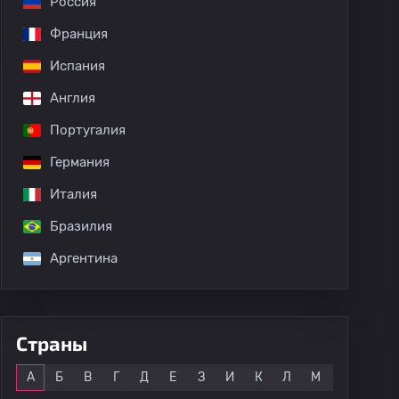
Россия
Франция
Испания
Англия
Португалия
Германия
Италия
Бразилия
Аргентина
Страны
Все
А
Б
В
Г
Д
Е
З
И
К
Л
М
Н
О