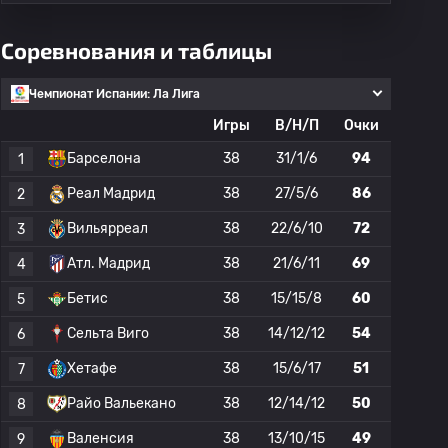
Соревнования и таблицы
Чемпионат Испании: Ла Лига
Игры
В/Н/П
Очки
Барселона
38
31/1/6
94
1
Реал Мадрид
38
27/5/6
86
2
Вильярреал
38
22/6/10
72
3
Атл. Мадрид
38
21/6/11
69
4
Бетис
38
15/15/8
60
5
Сельта Виго
38
14/12/12
54
6
Хетафе
38
15/6/17
51
7
Райо Вальекано
38
12/14/12
50
8
Валенсия
38
13/10/15
49
9