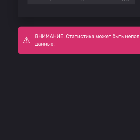
ВНИМАНИЕ: Статистика может быть непол
данные.