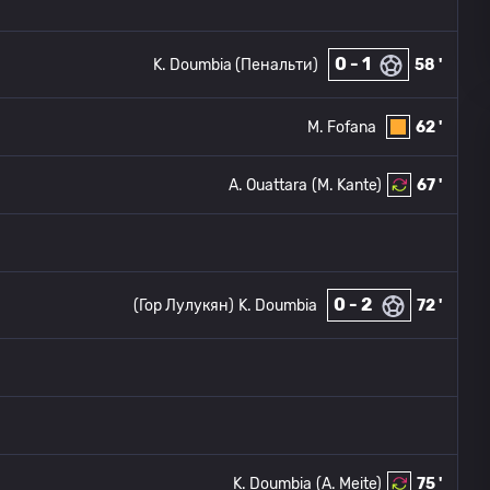
0 - 1
K. Doumbia (Пенальти)
58 '
M. Fofana
62 '
A. Ouattara
(M. Kante)
67 '
0 - 2
(Гор Лулукян)
K. Doumbia
72 '
K. Doumbia
(A. Meite)
75 '