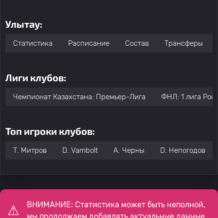
Улытау:
Статистика
Расписание
Состав
Трансферы
Лиги клубов:
Чемпионат Казахстана: Премьер-Лига
ФНЛ: 1 лига Рос
Топ игроки клубов:
Т. Митров
D. Vambolt
A. Черны
D. Непогодов
ВНИМАНИЕ: Статистика может быть неполной,
мы продолжаем добавлять актуальные данные.