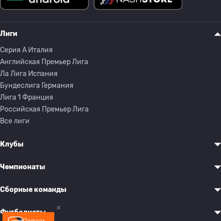
Лиги
Серия A Италия
Английская Премьер Лига
Ла Лига Испания
Бундеслига Германия
Лига 1 Франция
Российская Премьер Лига
Все лиги
Клубы
Чемпионаты
Сборные команды
Футболисты