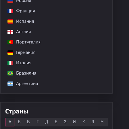
Россия
Франция
Испания
Англия
Португалия
Германия
Италия
Бразилия
Аргентина
Страны
Все
А
Б
В
Г
Д
Е
З
И
К
Л
М
Н
О