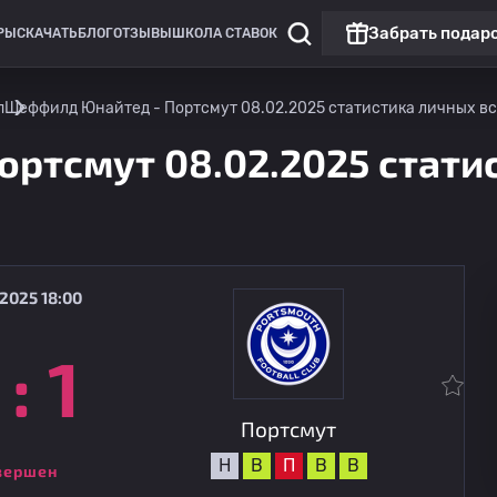
Забрать подар
РЫ
СКАЧАТЬ
БЛОГ
ОТЗЫВЫ
ШКОЛА СТАВОК
п
Шеффилд Юнайтед - Портсмут 08.02.2025 статистика личных вст
ртсмут 08.02.2025 статис
2025 18:00
:
1
Чемпионшип Англии
Портсмут
15.08
17:00
Куинс Парк Рейнджерс
Портсмут
Н
В
П
В
В
вершен