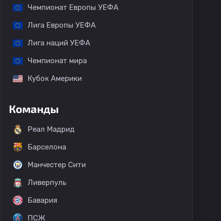
Чемпионат Европы УЕФА
Лига Европы УЕФА
Лига наций УЕФА
Чемпионат мира
Кубок Америки
Команды
Реал Мадрид
Барселона
Манчестер Сити
Ливерпуль
Бавария
ПСЖ