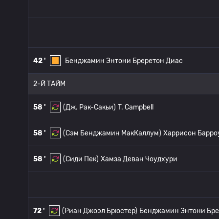
42 '
Бенджамин Энтони Бреретон Диас
2-Й ТАЙМ
58 '
(Дж. Рак-Сакьи)
T. Campbell
58 '
(Сэм Бенджамин МакКаллум)
Харрисон Барро
58 '
(Сиди Пек)
Хамза Деван Чоудхури
72 '
(Риан Джоэл Брюстер)
Бенджамин Энтони Бре