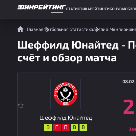
СТАТИСТИКА
РЕЙТИНГИ
БОНУСЫ
ОБЗО
СПОРТИВНАЯ СТАТИСТИКА
Главная
Футбольная статистика
Англия: Чемпионши
Шеффилд Юнайтед - По
счёт и обзор матча
08.02.
2
Шеффилд Юнайтед
В
П
П
В
В
За