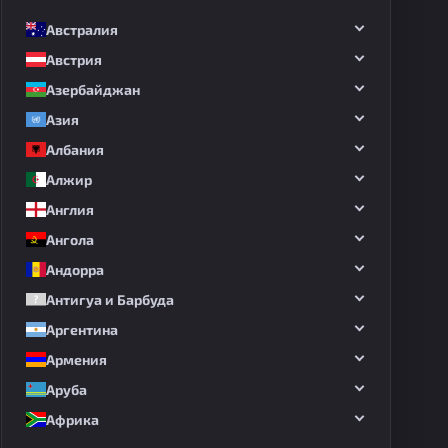
Австралия
Австрия
Азербайджан
Азия
Албания
Алжир
Англия
Ангола
Андорра
Антигуа и Барбуда
Аргентина
Армения
Аруба
Африка