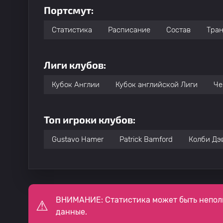
Портсмут:
Статистика
Расписание
Состав
Тра
Лиги клубов:
Кубок Англии
Кубок английской Лиги
Че
Топ игроки клубов:
Gustavo Hamer
Patrick Bamford
Колби Дэ
ВНИМАНИЕ: Статистика может быть непол
данные.