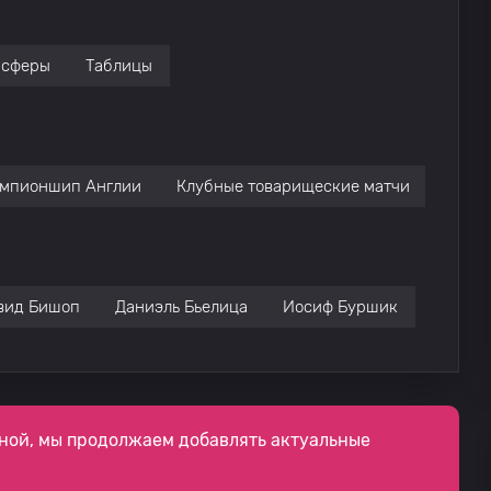
нсферы
Таблицы
мпионшип Англии
Клубные товарищеские матчи
вид Бишоп
Даниэль Бьелица
Иосиф Буршик
ной, мы продолжаем добавлять актуальные