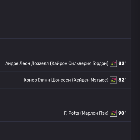
Андре Леон Доззелл
(Кайрон Сильверия Гордон)
82 '
Конор Глинн Шонесси
(Хейден Мэтьюс)
82 '
F. Potts
(Марлон Пэк)
90 '