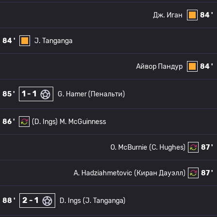
Дж. Иган
84 '
84 '
J. Tanganga
Айвор Пандур
84 '
1 - 1
85 '
G. Hamer (Пенальти)
86 '
(D. Ings)
M. McGuinness
O. McBurnie
(C. Hughes)
87 '
A. Hadziahmetovic
(Киран Дауэлл)
87 '
2 - 1
88 '
D. Ings
(J. Tanganga)