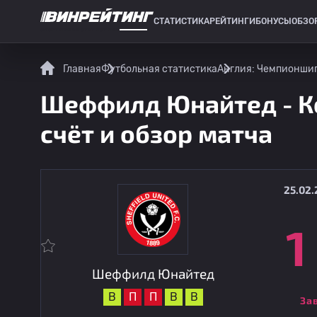
СТАТИСТИКА
РЕЙТИНГИ
БОНУСЫ
ОБЗО
СПОРТИВНАЯ СТАТИСТИКА
Главная
Футбольная статистика
Англия: Чемпионши
Шеффилд Юнайтед - Ко
счёт и обзор матча
25.02.
1
Шеффилд Юнайтед
В
П
П
В
В
За