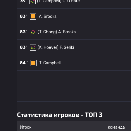
76 '
(T. Campbell)
C. O'Hare
83 '
A. Brooks
83 '
(T. Chong)
A. Brooks
83 '
(K. Hoever)
F. Seriki
84 '
T. Campbell
Статистика игроков - ТОП 3
Игрок
команда