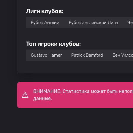
Лиги клубов:
Кубок Англии
Кубок английской Лиги
Че
Топ игроки клубов:
Gustavo Hamer
Patrick Bamford
Бен Уилс
ВНИМАНИЕ: Статистика может быть непол
данные.