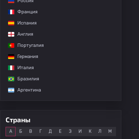
Россия
Франция
Испания
Англия
Португалия
Германия
Италия
Бразилия
Аргентина
Страны
Все
А
Б
В
Г
Д
Е
З
И
К
Л
М
Н
О