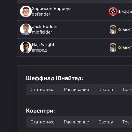
Харрисон Барроуз
Шеффи
defender
Jack Rudoni
Ковен
midfielder
Haji Wright
Ковен
вперед
Шеффилд Юнайтед:
Статистика
Расписание
Состав
Тра
Ковентри:
Статистика
Расписание
Состав
Тра