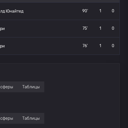
90’
1
0
лд Юнайтед
75’
1
0
три
76’
1
0
три
нсферы
Таблицы
нсферы
Таблицы