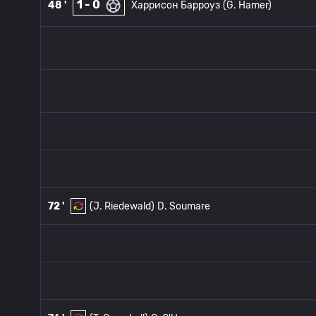
1 - 0
48 '
Харрисон Барроуз
(G. Hamer)
72 '
(J. Riedewald)
D. Soumare