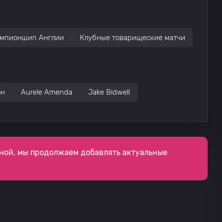
мпионшип Англии
Клубные товарищеские матчи
он
Aurele Amenda
Jake Bidwell
ной, мы продолжаем добавлять актуальные