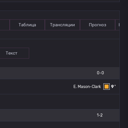
Таблица
Трансляции
Прогноз
Ком
Текст
0-0
E. Mason-Clark
9 '
1-2