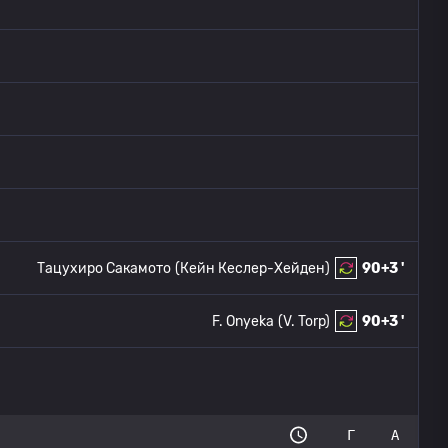
Тацухиро Сакамото
(Кейн Кеслер-Хейден)
90+3 '
F. Onyeka
(V. Torp)
90+3 '
Г
А