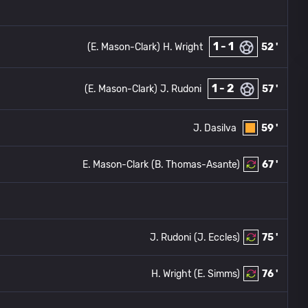
1 - 1
(E. Mason-Clark)
H. Wright
52 '
1 - 2
(E. Mason-Clark)
J. Rudoni
57 '
J. Dasilva
59 '
E. Mason-Clark
(B. Thomas-Asante)
67 '
J. Rudoni
(J. Eccles)
75 '
H. Wright
(E. Simms)
76 '