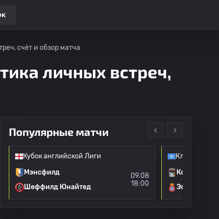
ок
реч, счёт и обзор матча
тика личных встреч,
Популярные матчи
Кубок английской Лиги
Клубные тов
Мэнсфилд
Ковентри
09.08
18:00
Шеффилд Юнайтед
Эспаньол