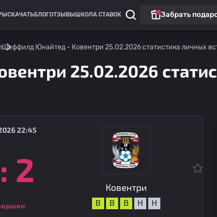
Забрать подар
РЫ
СКАЧАТЬ
БЛОГ
ОТЗЫВЫ
ШКОЛА СТАВОК
п
Шеффилд Юнайтед - Ковентри 25.02.2026 статистика личных вст
вентри 25.02.2026 статис
2026 22:45
:
2
Клубные товарищеские матчи
Ковентри
08.08
19:30
Эспаньол
Ковентри
В
В
В
Н
Н
вершен