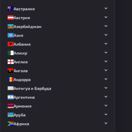
Австралия
Австрия
Азербайджан
Азия
Албания
Алжир
Англия
Ангола
Андорра
Антигуа и Барбуда
Аргентина
Армения
Аруба
Африка