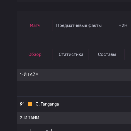
Матч
Предматчевые факты
Н2Н
Обзор
Статистика
Составы
1-Й ТАЙМ
9 '
J. Tanganga
2-Й ТАЙМ