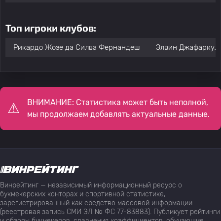
Топ игроки клубов:
Рикардо Жозе да Силва Фернандеш
Элвин Джафаркул
ВНИМАНИЕ: Статистика может быть неполной,
мы продолжаем добавлять актуальные данные.
Винрейтинг — независимый информационный ресурс о
букмекерских конторах и спортивной статистике,
зарегистрированный как средство массовой информации
(реестровая запись СМИ ЭЛ № ФС 77-83883). Публикует рейтинги
и обзоры букмекеров, сравнения коэффициентов, обучающие