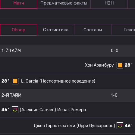
Матч
Предматчевые факты
Н2Н
Обзор
Статистика
Составы
Текс
1-Й ТАЙМ
0-0
Хон Арамбуру
28 '
28 '
L. Garcia
(Неспортивное поведение)
2-Й ТАЙМ
1-0
46 '
(Алексис Санчес)
Исаак Ромеро
Джон Горротксатеги
(Орри Оускарссон)
46 '