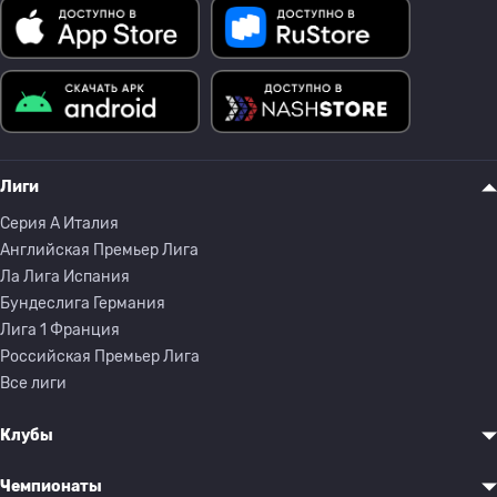
Лиги
Серия A Италия
Английская Премьер Лига
Ла Лига Испания
Бундеслига Германия
Лига 1 Франция
Российская Премьер Лига
Все лиги
Клубы
Чемпионаты