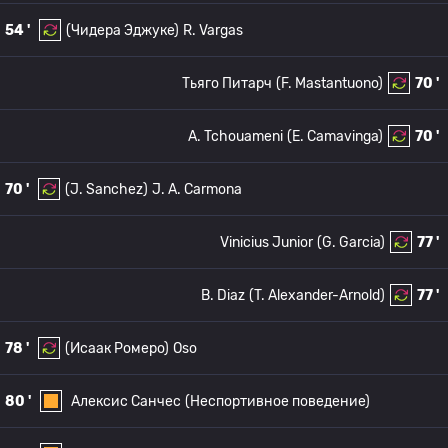
54 '
(Чидера Эджуке)
R. Vargas
Тьяго Питарч
(F. Mastantuono)
70 '
A. Tchouameni
(E. Camavinga)
70 '
70 '
(J. Sanchez)
J. A. Carmona
Vinicius Junior
(G. Garcia)
77 '
B. Diaz
(T. Alexander-Arnold)
77 '
78 '
(Исаак Ромеро)
Oso
80 '
Алексис Санчес
(Неспортивное поведение)