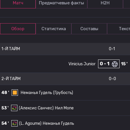
Матч
Предматчевые факты
Н2Н
Обзор
Статистика
Составы
Текс
1-Й ТАЙМ
0-1
0 - 1
Vinicius Junior
15 '
2-Й ТАЙМ
0-0
48 '
Неманья Гудель
(Грубость)
53 '
(Алексис Санчес)
Нил Мопе
54 '
(L. Agoume)
Неманья Гудель