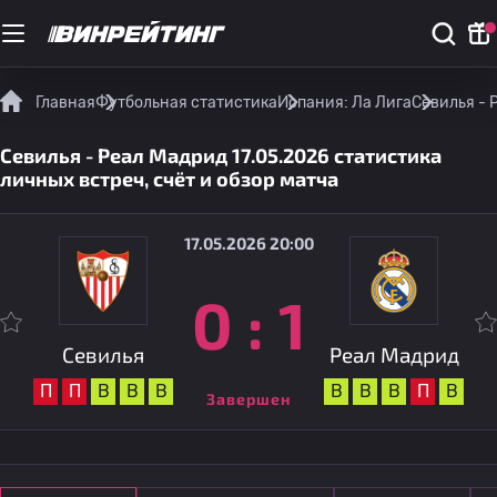
Главная
Футбольная статистика
Испания: Ла Лига
Севилья - 
Севилья - Реал Мадрид 17.05.2026 статистика
личных встреч, счёт и обзор матча
17.05.2026 20:00
0
:
1
Севилья
Реал Мадрид
П
П
В
В
В
В
В
В
П
В
Завершен