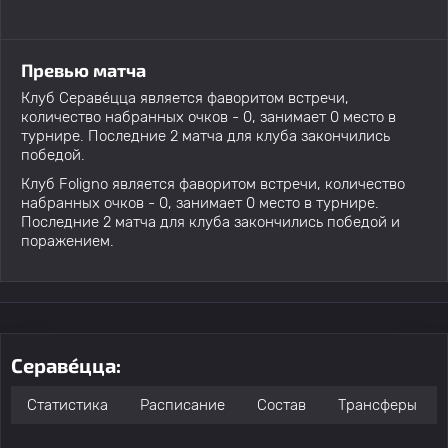
Превью матча
Клуб Сераве́цца является фаворитом встречи,
количество набранных очков - 0, занимает 0 место в
турнире. Последние 2 матча для клуба закончились
победой.
Клуб Foligno является фаворитом встречи, количество
набранных очков - 0, занимает 0 место в турнире.
Последние 2 матча для клуба закончились победой и
поражением.
Сераве́цца:
Статистика
Расписание
Состав
Трансферы