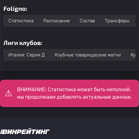
Foligno:
Статистика
Расписание
Состав
Трансферы
Лиги клубов:
Италия: Серия Д
Клубные товарищеские матчи
Куб
ВНИМАНИЕ: Статистика может быть неполной,
мы продолжаем добавлять актуальные данные.