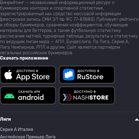
Винрейтинг — независимый информационный ресурс о
букмекерских конторах и спортивной статистике,
зарегистрированный как средство массовой информации
(реестровая запись СМИ ЭЛ № ФС 77-83883). Публикует рейтинги
и обзоры букмекеров, сравнения коэффициентов, обучающие
материалы для беттеров, а также футбольную статистику:
расписание матчей, турнирные таблицы, результаты и статистику
по ведущим лигам мира — АПЛ, Бундеслига, Ла Лига, Серия А,
Лига Чемпионов, РПЛ и другим. Сайт является партнёром
легальных российских букмекеров.
Скачать приложение
Лиги
Серия A Италия
Английская Премьер Лига