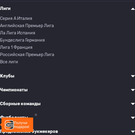
Лиги
Серия A Италия
Английская Премьер Лига
Ла Лига Испания
Бундеслига Германия
Лига 1 Франция
Российская Премьер Лига
Все лиги
Клубы
Чемпионаты
Сборные команды
Футболисты
Получи
подарок!
Предложения букмекеров