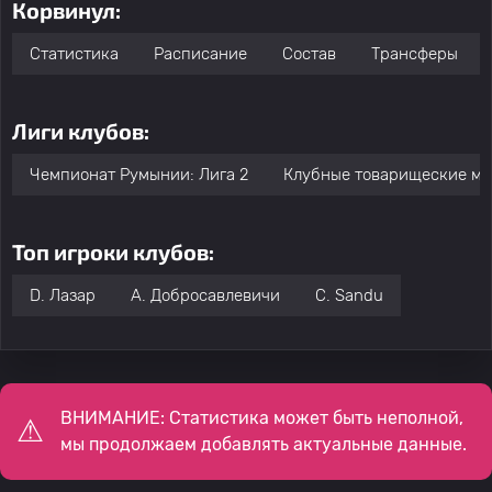
Корвинул:
Статистика
Расписание
Состав
Трансферы
Лиги клубов:
Чемпионат Румынии: Лига 2
Клубные товарищеские ма
Топ игроки клубов:
D. Лазар
A. Добросавлевичи
C. Sandu
ВНИМАНИЕ: Статистика может быть неполной,
мы продолжаем добавлять актуальные данные.