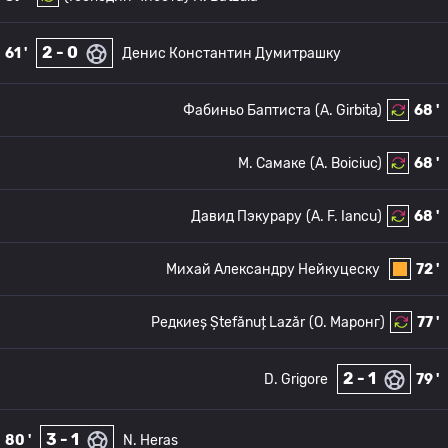
2 - 0
61 '
Денис Константин Думитрашку
Фабиньо Баптиста
(A. Girbita)
68 '
М. Самаке
(A. Boiciuc)
68 '
Давид Пэкурару
(A. F. Iancu)
68 '
Михай Александру Нейкуцеску
72 '
Редкиеș Ștefănuț Lazăr
(O. Маронг)
77 '
2 - 1
D. Grigore
79 '
3 - 1
80 '
N. Heras