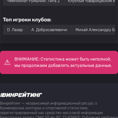
Чемпионат Румынии: Лига 2
Клубные товарищеские ма
Топ игроки клубов:
D. Лазар
A. Добросавлевичи
Михай Александру Бэ
ВНИМАНИЕ: Статистика может быть неполной,
мы продолжаем добавлять актуальные данные.
Винрейтинг — независимый информационный ресурс о
букмекерских конторах и спортивной статистике,
зарегистрированный как средство массовой информации
(реестровая запись СМИ ЭЛ № ФС 77-83883). Публикует рейтинги