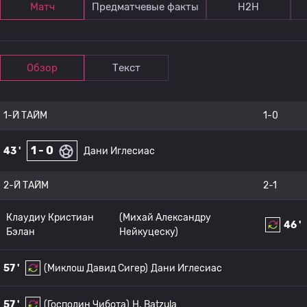
Матч
Предматчевые факты
Н2Н
Обзор
Текст
1-Й ТАЙМ
1-0
1 - 0
43 '
Дани Иглесиас
2-Й ТАЙМ
2-1
Клаудиу Кристиан
(Михай Александру
46 '
Бэлан
Нейкуцеску)
57 '
(Миклош Давид Сигер)
Дани Иглесиас
57 '
(Господин Чибота)
H. Batzula