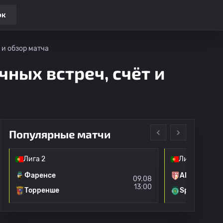
ок
 и обзор матча
чных встреч, счёт и
Популярные матчи
Лига 2
Лига 2
Фаренсе
AFS
09.08
13:00
Торренше
Sporting CP