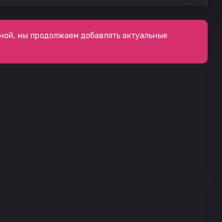
ной, мы продолжаем добавлять актуальные