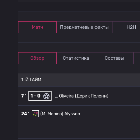
Матч
Предматчевые факты
Н2Н
Обзор
Статистика
Составы
1-Й ТАЙМ
1 - 0
7 '
L. Oliveira
(Дерик Полони)
24 '
(M. Menino)
Alysson