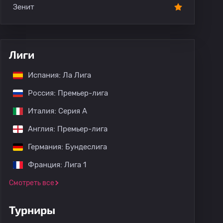
Зенит
Лиги
Испания: Ла Лига
Россия: Премьер-лига
Италия: Серия А
Англия: Премьер-лига
Германия: Бундеслига
Франция: Лига 1
Смотреть все
Турниры