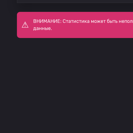
ВНИМАНИЕ: Статистика может быть непол
данные.