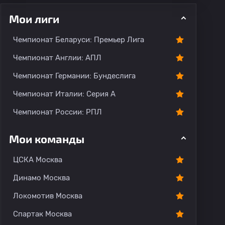
Мои лиги
Чемпионат Беларуси: Премьер Лига
ментарии
Чемпионат Англии: АПЛ
Чемпионат Германии: Бундеслига
Чемпионат Италии: Серия А
Чемпионат России: РПЛ
Мои команды
ЦСКА Москва
Динамо Москва
Локомотив Москва
Спартак Москва