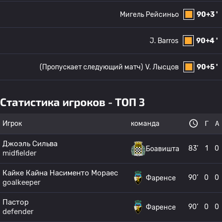
Мигель Рейсиньо
90+3 '
J. Barros
90+4 '
(Пропускает следующий матч)
V. Лысцов
90+5 '
Статистика игроков - ТОП 3
Игрок
команда
Г
А
Джоэль Сильва
83’
1
0
Боавишта
midfielder
Кайке Кайна Насименто Мораес
90’
0
0
Фаренсе
goalkeeper
Пастор
90’
0
0
Фаренсе
defender