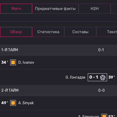
Матч
Предматчевые факты
Н2Н
Обзор
Статистика
Составы
Текс
1-Й ТАЙМ
0-1
34 '
D. Ivanov
0 - 1
G. Гонгадзе
39 '
2-Й ТАЙМ
0-0
49 '
A. Sinyak
A. Simonyan
52 '