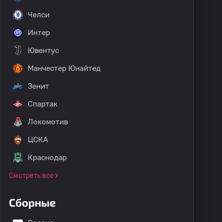
Челси
Интер
Ювентус
Манчестер Юнайтед
Зенит
Спартак
Локомотив
ЦСКА
Краснодар
Смотреть все
Сборные