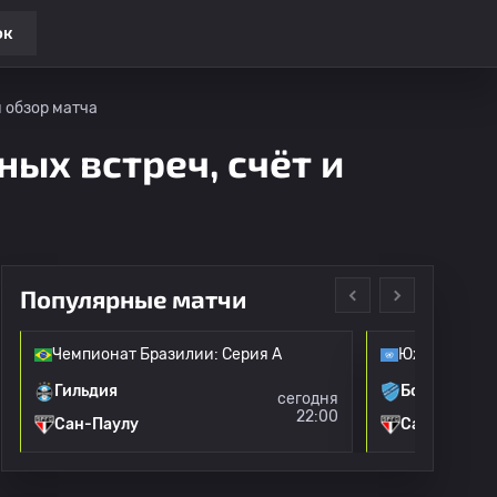
ок
и обзор матча
ных встреч, счёт и
Популярные матчи
Чемпионат Бразилии: Серия А
Южноамерик
Гильдия
Боливар
сегодня
22:00
Сан-Паулу
Сан-Паулу