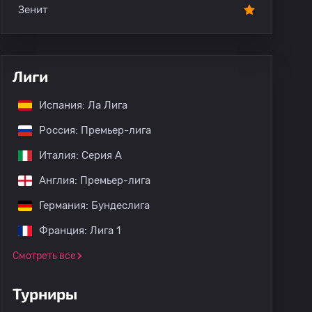
Зенит
Лиги
Испания: Ла Лига
Россия: Премьер-лига
Италия: Серия А
Англия: Премьер-лига
Германия: Бундеслига
Франция: Лига 1
Смотреть все
Турниры