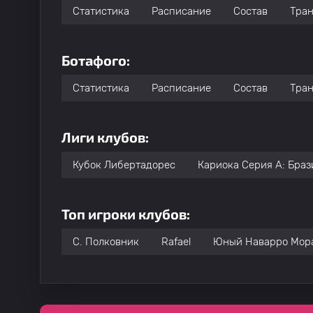
Статистика
Расписание
Состав
Тра
Ботафого:
Статистика
Расписание
Состав
Тра
Лиги клубов:
Кубок Либертадорес
Кариока Серия А: Браз
Топ игроки клубов:
C. Полковник
Rafael
Юный Наварро Мор