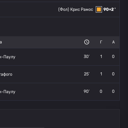
(Фол)
Крис Рамос
90+2 '
а
Г
А
30’
1
0
н-Паулу
25’
1
0
тафого
90’
0
0
н-Паулу