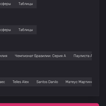
нсферы
Таблицы
нсферы
Таблицы
илия
Чемпионат Бразилии: Серия А
Паулиста А1: Браз
аес
Telles Alex
Santos Danilo
Матеус Мартинс Силва 