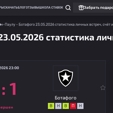
Забрать подар
РЫ
СКАЧАТЬ
БЛОГ
ОТЗЫВЫ
ШКОЛА СТАВОК
ан-Паулу - Ботафого 23.05.2026 статистика личных встреч, счёт 
23.05.2026 статистика лич
2026 23:00
:
1
Южноамериканский кубок
Cienciano
14.08
03:30
Ботафого
Ботафого
В
Н
В
П
Н
вершен