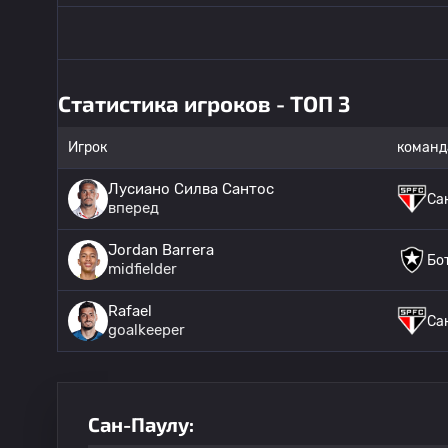
Статистика игроков - ТОП 3
Игрок
команд
Лусиано Силва Сантос
Са
вперед
Jordan Barrera
Бо
midfielder
Rafael
Са
goalkeeper
Сан-Паулу: