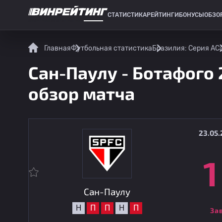
СТАТИСТИКА
РЕЙТИНГИ
БОНУСЫ
ОБЗО
СПОРТИВНАЯ СТАТИСТИКА
Главная
Футбольная статистика
Бразилия: Серия А
С
Сан-Паулу - Ботафого 
обзор матча
23.05.
1
Сан-Паулу
Н
П
П
Н
П
За