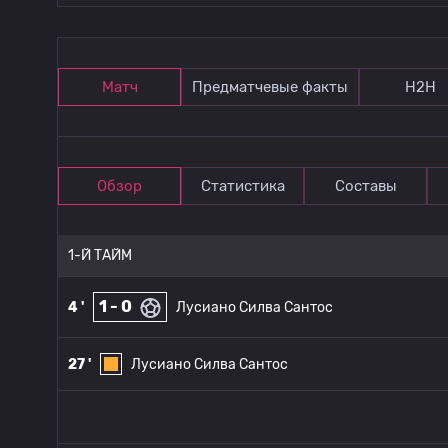
Матч
Предматчевые факты
Н2Н
Обзор
Статистика
Составы
1-Й ТАЙМ
1 - 0
4 '
Лусиано Силва Сантос
27 '
Лусиано Силва Сантос