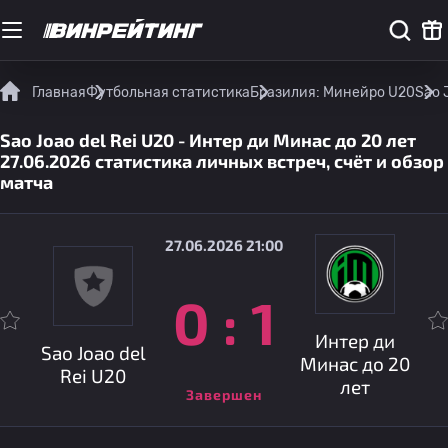
Главная
Футбольная статистика
Бразилия: Минейро U20
Sao 
Sao Joao del Rei U20 - Интер ди Минас до 20 лет
27.06.2026 статистика личных встреч, счёт и обзор
матча
27.06.2026 21:00
0
:
1
Интер ди
Sao Joao del
Минас до 20
Rei U20
лет
Завершен