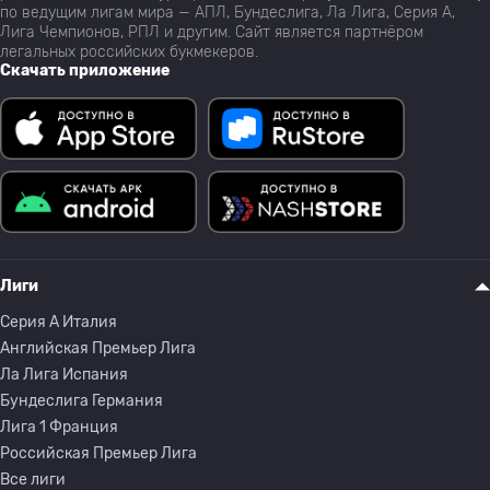
по ведущим лигам мира — АПЛ, Бундеслига, Ла Лига, Серия А,
Лига Чемпионов, РПЛ и другим. Сайт является партнёром
легальных российских букмекеров.
Скачать приложение
Лиги
Серия A Италия
Английская Премьер Лига
Ла Лига Испания
Бундеслига Германия
Лига 1 Франция
Российская Премьер Лига
Все лиги