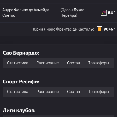
Андре Фелипе де Алмейда
(Эдсон Лукас
84 '
Сантос
Перейра)
Юрий Лирио Фрейтас де Кастильо
90+6 '
Сао Бернардо:
Статистика
Расписание
Состав
Трансферы
Спорт Ресифи:
Статистика
Расписание
Состав
Трансферы
Лиги клубов: