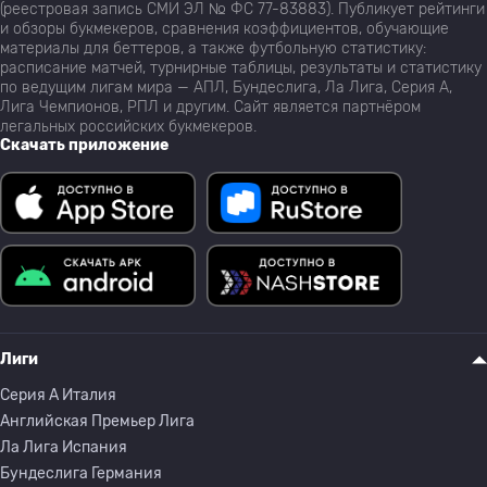
(реестровая запись СМИ ЭЛ № ФС 77-83883). Публикует рейтинги
и обзоры букмекеров, сравнения коэффициентов, обучающие
материалы для беттеров, а также футбольную статистику:
расписание матчей, турнирные таблицы, результаты и статистику
по ведущим лигам мира — АПЛ, Бундеслига, Ла Лига, Серия А,
Лига Чемпионов, РПЛ и другим. Сайт является партнёром
легальных российских букмекеров.
Скачать приложение
Лиги
Серия A Италия
Английская Премьер Лига
Ла Лига Испания
Бундеслига Германия